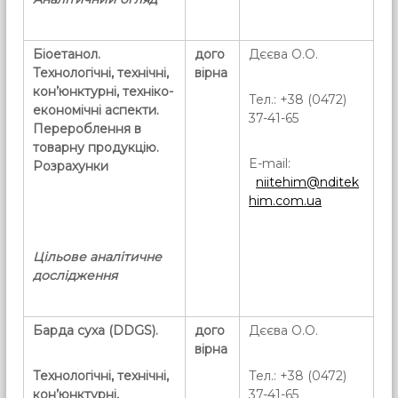
Біоетанол.
дого
Дєєва О.О.
Технологічні, технічні,
вірна
кон’юнктурні, техніко-
Тел.: +38 (0472)
економічні аспекти.
37-41-65
Перероблення в
товарну продукцію.
E-mail:
Розрахунки
niitehim@nditek
him.com.ua
Цільове аналітичне
дослідження
Барда суха (
DDGS
).
дого
Дєєва О.О.
вірна
Технологічні, технічні,
Тел.: +38 (0472)
кон’юнктурні,
37-41-65