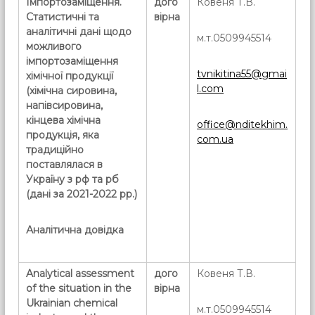
Імпортозаміщення.
дого
Ковеня Т.В.
Статистичні та
вірна
аналітичні дані щодо
м.т.0509945514
можливого
імпортозаміщення
tvnikitina55@gmai
хімічної продукції
l.com
(хімічна сировина,
напівсировина,
кінцева хімічна
office@nditekhim.
продукція, яка
com.ua
традиційно
поставлялася в
Україну з рф та рб
(дані за 2021-2022 рр.)
Аналітична довідка
Analytical assessment
дого
Ковеня Т.В.
of the situation in the
вірна
Ukrainian chemical
м.т.0509945514