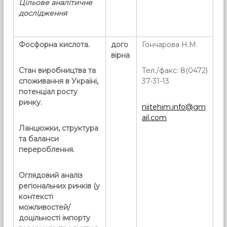
Цільове аналітичне
дослідження
Фосфорна кислота.
дого
Гончарова Н.М.
вірна
Стан виробництва та
Тел./факс: 8(0472)
споживання в Україні,
37-31-13
потенціал росту
ринку.
niitehim.info@gm
ail.com
Ланцюжки, структура
та баланси
перероблення.
Оглядовий аналіз
регіональних ринків (у
контексті
можливостей/
доцільності імпорту