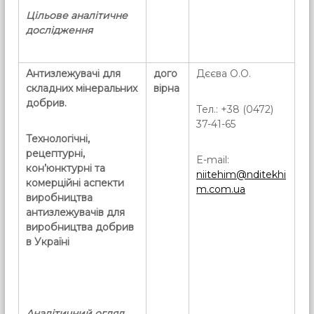
Цільове аналітичне
дослідження
Антизлежувачі для
дого
Дєєва О.О.
складних мінеральних
вірна
добрив.
Тел.: +38 (0472)
37-41-65
Технологічні,
рецептурні,
E-mail:
кон’юнктурні та
niitehim@nditekhi
комерційні аспекти
m.com.ua
виробництва
антизлежувачів для
виробництва добрив
в Україні
Аналітичний огляд