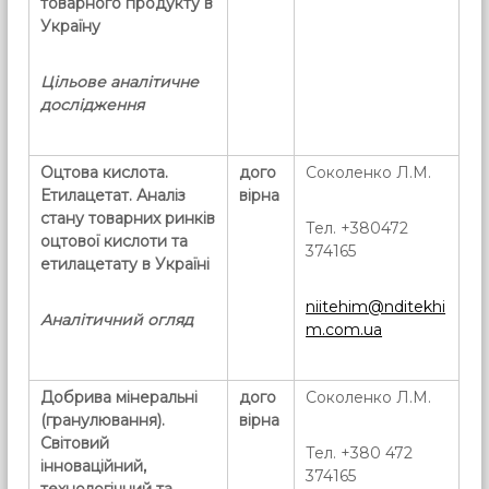
товарного продукту в
Україну
Цільове аналітичне
дослідження
Оцтова кислота.
дого
Соколенко Л.М.
Етилацетат.
Аналіз
вірна
стану товарних ринків
Тел. +380472
оцтової кислоти та
374165
етилацетату в Україні
niitehim@nditekhi
Аналітичний огляд
m.com.ua
Добрива мінеральні
дого
Соколенко Л.М.
(гранулювання).
вірна
Світовий
Тел. +380 472
інноваційний,
374165