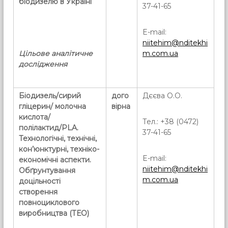
біодизелю в Україні
37-41-65
E-mail:
niitehim@nditekhi
Цільове аналітичне
m.com.ua
дослідження
Біодизель/сирий
дого
Дєєва О.О.
гліцерин/ молочна
вірна
кислота/
Тел.: +38 (0472)
полілактид/PLA.
37-41-65
Технологічні, технічні,
кон’юнктурні, техніко-
E-mail:
економічні аспекти.
niitehim@nditekhi
Обґрунтування
m.com.ua
доцільності
створення
повноциклового
виробництва (ТЕО)