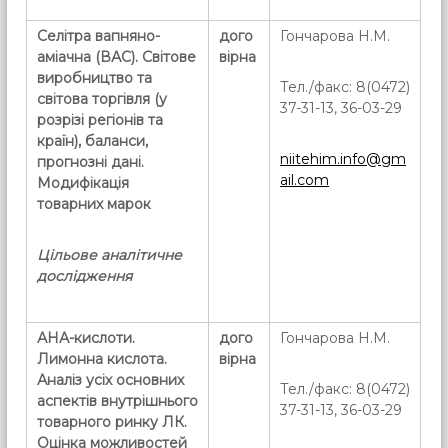
Селітра вапняно-
дого
Гончарова Н.М.
аміачна (ВАС)
. Світове
вірна
виробництво та
Тел./факс: 8(0472)
світова торгівля (у
37-31-13, 36-03-29
розрізі регіонів та
країн), баланси,
niitehim.info@gm
прогнозні дані.
ail.com
Модифікація
товарних марок
Цільове аналітичне
дослідження
АНА-кислоти.
дого
Гончарова Н.М.
Лимонна кислота.
вірна
Аналіз усіх основних
Тел./факс: 8(0472)
аспектів внутрішнього
37-31-13, 36-03-29
товарного ринку ЛК.
Оцінка можливостей