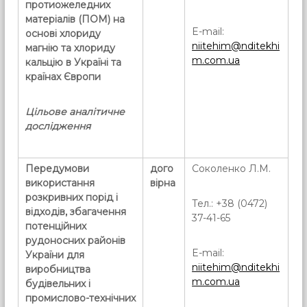
протиожеледних
матеріалів (ПОМ) на
E-mail:
основі хлориду
niitehim@nditekhi
магнію та хлориду
m.com.ua
кальцію в Україні та
країнах Європи
Цільове аналітичне
дослідження
Передумови
дого
Соколенко Л.М.
використання
вірна
розкривних порід і
Тел.: +38 (0472)
відходів, збагачення
37-41-65
потенційних
рудоносних районів
E-mail:
України для
niitehim@nditekhi
виробництва
m.com.ua
будівельних і
промислово-технічних