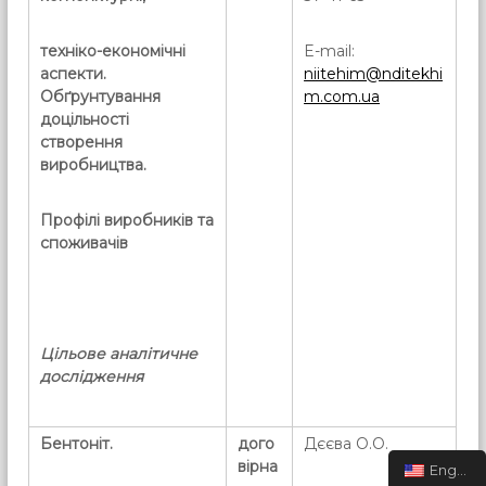
техніко-економічні
E-mail:
аспекти.
niitehim@nditekhi
Обґрунтування
m.com.ua
доцільності
створення
виробництва.
Профілі виробників та
споживачів
Цільове аналітичне
дослідження
Бентоніт.
дого
Дєєва О.О.
вірна
English