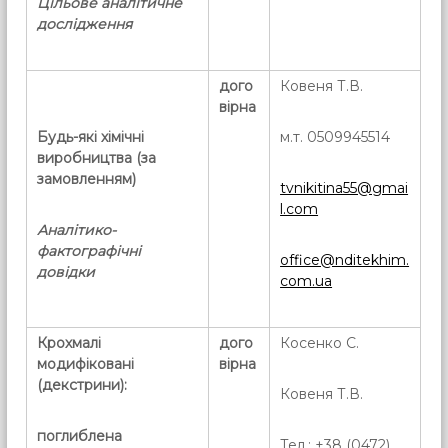
Цільове аналітичне
дослідження
дого
Ковеня Т.В.
вірна
Будь-які хімічні
м.т. 0509945514
виробництва (за
замовленням)
tvnikitina55@gmai
l.com
Аналітико-
фактографічні
office@nditekhim.
довідки
com.ua
Крохмалі
дого
Косенко С.
модифіковані
вірна
(декстрини):
Ковеня Т.В.
поглиблена
Тел.: +38 (0472)