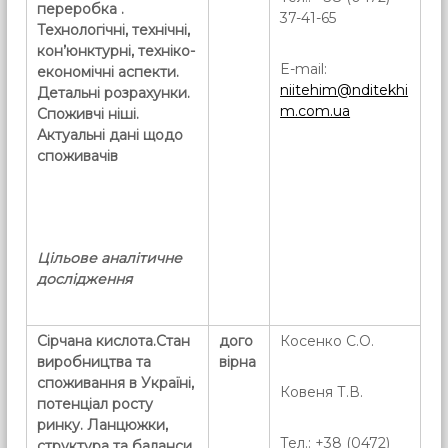
переробка .
37-41-65
Технологічні, технічні,
кон’юнктурні, техніко-
E-mail:
економічні аспекти.
niitehim@nditekhi
Детальні розрахунки.
m.com.ua
Споживчі ніші.
Актуальні дані щодо
споживачів
Цільове аналітичне
дослідження
Сірчана кислота.Стан
дого
Косенко С.О.
виробництва та
вірна
споживання в Україні,
Ковеня Т.В.
потенціал росту
ринку. Ланцюжки,
Тел.: +38 (0472)
структура та баланси