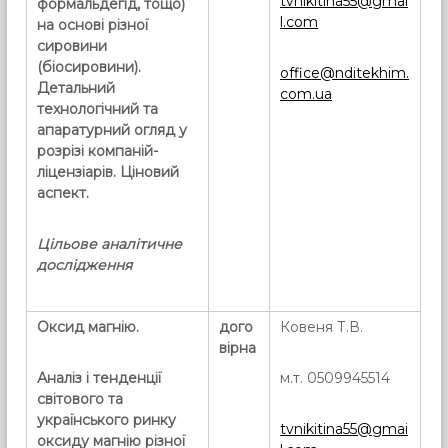
tvnikitina55@gmai
формальдегід, тощо)
l.com
на основі різної
сировини
(біосировини).
office@nditekhim.
Детальний
com.ua
технологічний та
апаратурний огляд у
розрізі компаній-
ліцензіарів. Ціновий
аспект.
Цільове аналітичне
дослідження
Оксид магнію.
дого
Ковеня Т.В.
вірна
Аналіз і тенденції
м.т. 0509945514
світового та
українського ринку
tvnikitina55@gmai
оксиду магнію різної