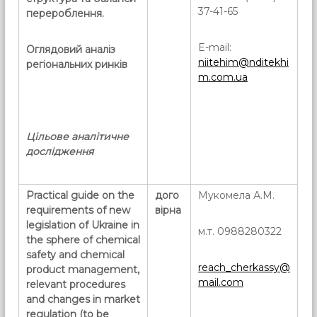
37-41-65
перероблення.
E-mail:
Оглядовий аналіз
niitehim@nditekhi
регіональних ринків
m.com.ua
Цільове аналітичне
дослідження
Practical guide on the
дого
Мукомела А.М.
requirements of new
вірна
legislation of Ukraine in
м.т. 0988280322
the sphere of chemical
safety and chemical
reach_cherkassy@
product management,
mail.com
relevant procedures
and changes in market
regulation (to be