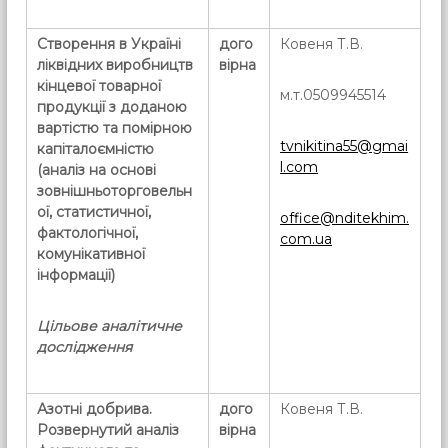
Створення в Україні
дого
Ковеня Т.В.
ліквідних виробництв
вірна
кінцевої товарної
м.т.0509945514
продукції з доданою
вартістю та помірною
tvnikitina55@gmai
капіталоємністю
l.com
(аналіз на основі
зовнішньоторговельн
ої, статистичної,
office@nditekhim.
фактологічної,
com.ua
комунікативної
інформації)
Цільове аналітичне
дослідження
Азотні добрива.
дого
Ковеня Т.В.
Розвернутий аналіз
вірна