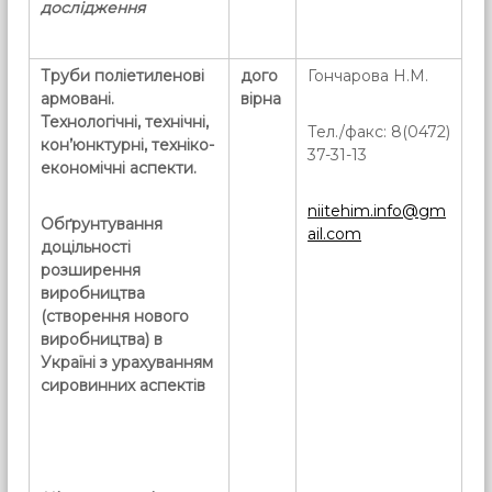
дослідження
Труби поліетиленові
дого
Гончарова Н.М.
армовані.
вірна
Технологічні, технічні,
Тел./факс: 8(0472)
кон’юнктурні, техніко-
37-31-13
економічні аспекти.
niitehim.info@gm
Обґрунтування
ail.com
доцільності
розширення
виробництва
(створення нового
виробництва) в
Україні з урахуванням
сировинних аспектів