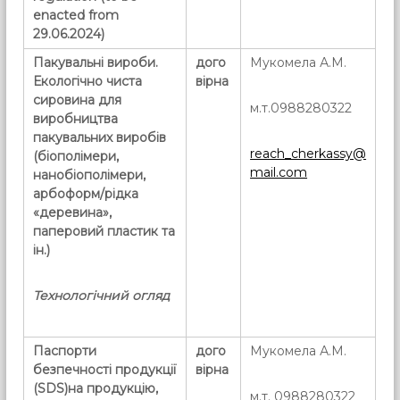
enacted from
29.06.2024)
Пакувальні вироби
.
дого
Мукомела А.М.
Екологічно чиста
вірна
сировина для
м.т.0988280322
виробництва
пакувальних виробів
reach_cherkassy@
(біополімери,
mail.com
нанобіополімери,
арбоформ/рідка
«деревина»,
паперовий пластик та
ін.)
Технологічний огляд
Паспорти
дого
Мукомела А.М.
безпечності продукції
вірна
(SDS)
на продукцію,
м.т. 0988280322