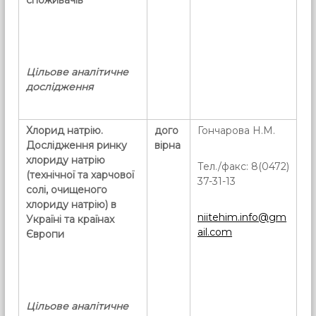
споживачів
Цільове аналітичне
дослідження
Хлорид натрію.
дого
Гончарова Н.М.
Дослідження ринку
вірна
хлориду натрію
Тел./факс: 8(0472)
(технічної та харчової
37-31-13
солі, очищеного
хлориду натрію) в
niitehim.info@gm
Україні та країнах
ail.com
Європи
Цільове аналітичне