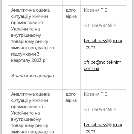
Аналітична оцінка
дого
Ковеня Т.В.
ситуації у хімічній
вірна
промисловості
м.т. 0509945514
України та на
внутрішньому
tvnikitina55@gmai
товарному ринку
l.com
хімічної продукції за
підсумками 3
кварталу 2023 р.
office@nditekhim.
com.ua
Аналітична довідка
Аналітична оцінка
дого
Ковеня Т.В.
ситуації у хімічній
вірна
промисловості
м.т. 0509945514
України та на
внутрішньому
tvnikitina55@gmai
товарному ринку
l.com
хімічної продукції за