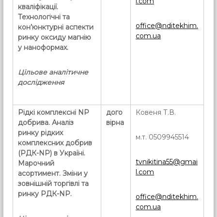
l.com
кваліфікації.
Технологічні та
office@nditekhim.
кон’юнктурні аспекти
com.ua
ринку оксиду магнію
у наноформах.
Цільове аналітичне
дослідження
Рідкі комплексні
NP
дого
Ковеня Т.В.
добрива. Аналіз
вірна
ринку рідких
м.т. 0509945514
комплексних добрив
(РДК-
NP
) в Україні.
tvnikitina55@gmai
Марочний
l.com
асортимент. Зміни у
зовнішній торгівлі та
ринку РДК-NP.
office@nditekhim.
com.ua