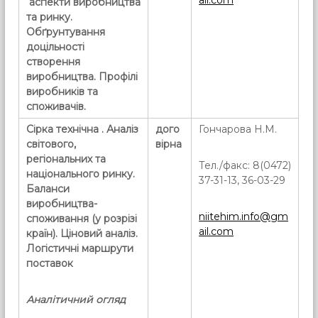
ail.com
аспекти виробництва
та ринку.
Обґрунтування
доцільності
створення
виробництва. Профілі
виробників та
споживачів.
Сірка технічна .
Аналіз
дого
Гончарова Н.М.
світового,
вірна
регіональних та
Тел./факс: 8(0472)
національного ринку.
37-31-13, 36-03-29
Баланси
виробництва-
niitehim.info@gm
споживання (у розрізі
ail.com
країн). Ціновий аналіз.
Логістичні маршрути
поставок
Аналітичний огляд