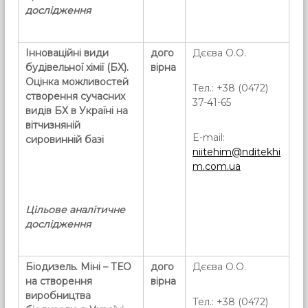
дослідження
Інноваційні види
дого
Дєєва О.О.
будівельної хімії
(БХ).
вірна
Оцінка можливостей
Тел.: +38 (0472)
створення сучасних
37-41-65
видів БХ в Україні на
вітчизняній
E-mail:
сировинній базі
niitehim@nditekhi
m.com.ua
Цільове аналітичне
дослідження
Біодизель. Міні – ТЕО
дого
Дєєва О.О.
на створення
вірна
виробництва
Тел.: +38 (0472)