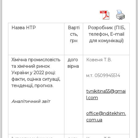
Назва НТР
Варті
Розробник (ПІБ,
сть,
телефон,
E
–
mail
грн
для комунікації)
Хімічна промисловість
дого
Ковеня Т.В.
та хімічний ринок
вірна
України у 2022 році:
м.т. 0509945514
факти, оцінка ситуації,
тенденції, прогноз.
tvnikitina55@gmai
l.com
Аналітичний звіт
office@nditekhim.
com.ua