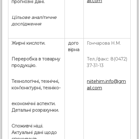
ail.com
прогнозні дані.
Цільове аналітичне
дослідження
Жирні кислоти.
дого
Гончарова Н.М.
вірна
Переробка в товарну
Тел./факс: 8(0472)
продукцію.
37-31-13
Технологічні, технічні,
niitehim.info@gm
кон’юнктурні, техніко-
ail.com
економічні аспекти.
Детальні розрахунки.
Споживчі ніші.
Актуальні дані щодо