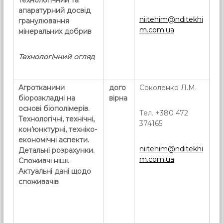
технологічний
та
апаратурний досвід
niitehim@nditekhi
гранулювання
m.com.ua
мінеральних добрив
Технологічний огляд
Агротканини
дого
Соколенко Л.М.
біорозкладні
на
вірна
основі біополімерів.
Тел. +380 472
Технологічні, технічні,
374165
кон’юнктурні, техніко-
економічні аспекти.
niitehim@nditekhi
Детальні розрахунки.
m.com.ua
Споживчі ніші.
Актуальні дані щодо
споживачів