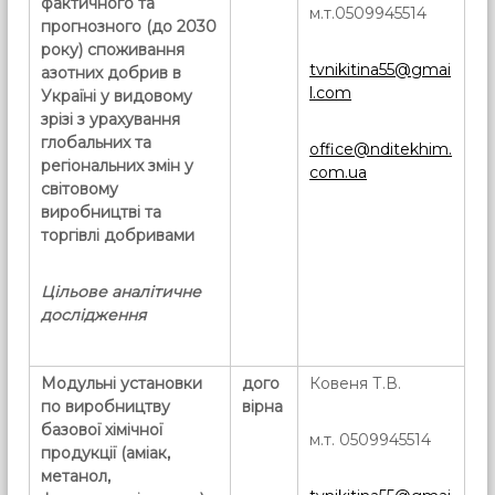
фактичного та
м.т.0509945514
прогнозного (до 2030
року) споживання
tvnikitina55@gmai
азотних добрив в
l.com
Україні у видовому
зрізі з урахування
глобальних та
office@nditekhim.
регіональних змін у
com.ua
світовому
виробництві та
торгівлі добривами
Цільове аналітичне
дослідження
Модульні установки
дого
Ковеня Т.В.
по виробництву
вірна
базової хімічної
м.т. 0509945514
продукції (аміак,
метанол,