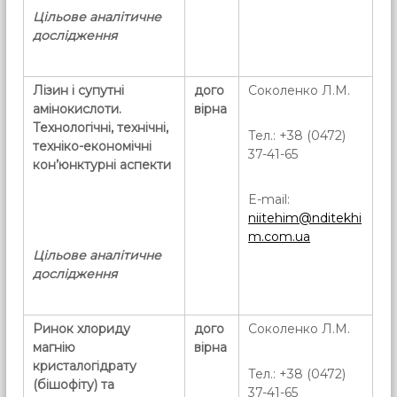
Цільове аналітичне
дослідження
Лізин і супутні
дого
Соколенко Л.М.
амінокислоти.
вірна
Технологічні, технічні,
Тел.: +38 (0472)
техніко-економічні
37-41-65
кон’юнктурні аспекти
E-mail:
niitehim@nditekhi
m.com.ua
Цільове аналітичне
дослідження
Ринок хлориду
дого
Соколенко Л.М.
магнію
вірна
кристалогідрату
Тел.: +38 (0472)
(бішофіту) та
37-41-65