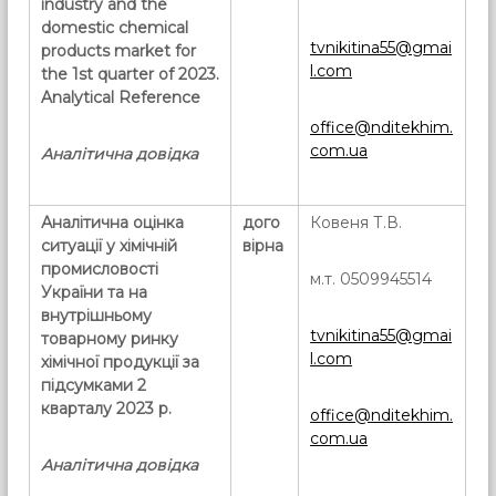
industry and the
domestic chemical
tvnikitina55@gmai
products market for
l.com
the 1st quarter of 2023.
Analytical Reference
office@nditekhim.
com.ua
Аналітична довідка
Аналітична оцінка
дого
Ковеня Т.В.
ситуації у хімічній
вірна
промисловості
м.т. 0509945514
України та на
внутрішньому
tvnikitina55@gmai
товарному ринку
l.com
хімічної продукції за
підсумками 2
кварталу 2023 р.
office@nditekhim.
com.ua
Аналітична довідка