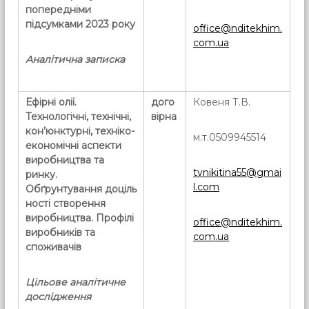
попередніми
підсумками 2023 року
office@nditekhim.
com.ua
Аналітична записка
Ефірні олії.
дого
Ковеня Т.В.
Технологічні, технічні,
вірна
кон’юнктурні, техніко-
м.т.0509945514
економічні аспекти
виробництва та
tvnikitina55@gmai
ринку.
l.com
Обґрунтування доціль
ності створення
виробництва. Профілі
office@nditekhim.
виробників та
com.ua
споживачів
Цільове аналітичне
дослідження