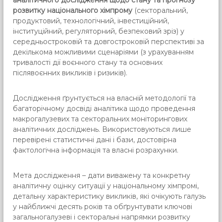
аналітичного дослідження щодо стану та прогнозу
розвитку національного хімпрому
(секторальний,
продуктовий, технологічний, інвестиційний,
інституційний, регуляторний, безпековий зріз) у
середньостроковій та довгостроковій перспективі за
декількома можливими сценаріями (з урахуванням
тривалості дії воєнного стану та основних
післявоєнних викликів і ризиків).
Дослідження ґрунтується на власній методології та
багаторічному досвіді аналітика щодо проведення
макрогалузевих та секторальних моніторингових
аналітичних досліджень. Використовуються лише
перевірені статистичні дані і бази, достовірна
фактологічна інформація та власні розрахунки.
Мета дослідження – дати виважену та конкретну
аналітичну оцінку ситуації у національному хімпромі,
детальну характеристику викликів, які очікують галузь
у найближчі десять років та обґрунтувати ключові
загальногалузеві і секторальні напрямки розвитку