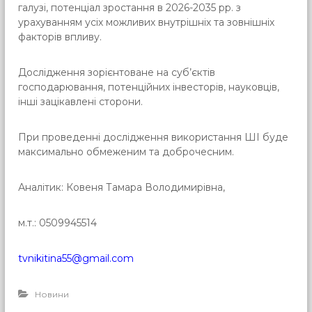
галузі, потенціал зростання в 2026-2035 рр. з
урахуванням усіх можливих внутрішніх та зовнішніх
факторів впливу.
Дослідження зорієнтоване на суб’єктів
господарювання, потенційних інвесторів, науковців,
інші зацікавлені сторони.
При проведенні дослідження використання ШІ буде
максимально обмеженим та доброчесним.
Аналітик: Ковеня Тамара Володимирівна,
м.т.: 0509945514
tvnikitina55@gmail.com
Новини