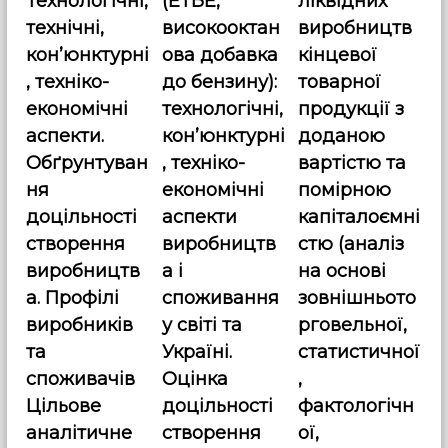
Технологічні,
(ЕТБЕ,
ліквідних
з
технічні,
високооктан
виробництв
кон’юнктурні
ова добавка
кінцевої
а
, техніко-
до бензину):
товарної
економічні
технологічні,
продукції з
п
аспекти.
кон’юнктурні
доданою
и
Обґрунтуван
, техніко-
вартістю та
ня
економічні
помірною
с
доцільності
аспекти
капіталоємні
створення
виробництв
стю (аналіз
і
виробництв
а і
на основі
в
а. Профілі
споживання
зовнішньото
виробників
у світі та
рговельної,
та
Україні.
статистичної
споживачів
Оцінка
,
Цільове
доцільності
фактологічн
аналітичне
створення
ої,