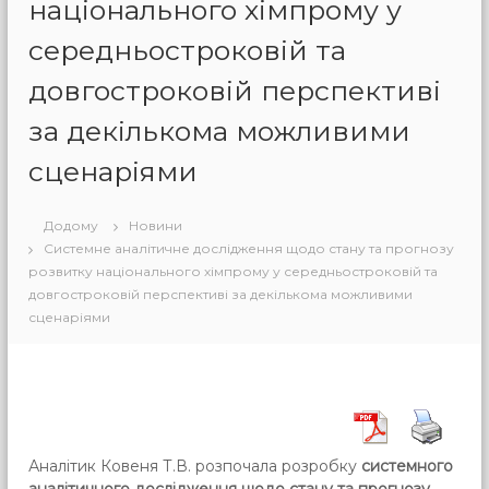
національного хімпрому у
середньостроковій та
довгостроковій перспективі
за декількома можливими
сценаріями
Додому
Новини
Системне аналітичне дослідження щодо стану та прогнозу
розвитку національного хімпрому у середньостроковій та
довгостроковій перспективі за декількома можливими
сценаріями
Аналітик Ковеня Т.В. розпочала розробку
системного