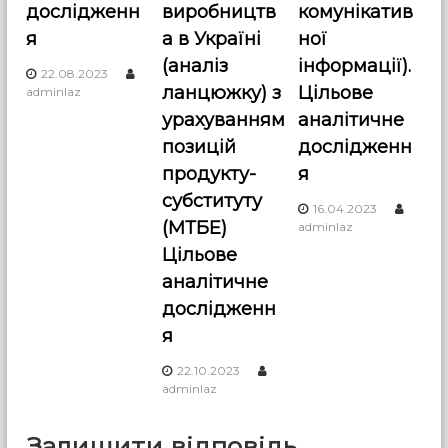
дослідженн
виробництв
комунікатив
я
а в Україні
ної
(аналіз
інформації).
22.08.2023
ланцюжку) з
Цільове
adminlaz
урахуванням
аналітичне
позицій
дослідженн
продукту-
я
субституту
16.04.2023
(МТБЕ)
adminlaz
Цільове
аналітичне
дослідженн
я
22.10.2023
adminlaz
Залишити відповідь