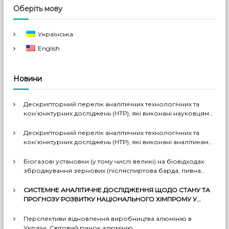
Оберіть мову
Українська
English
Новини
Дескрипторний перелік аналітичних технологічних та
кон’юнктурних досліджень (НТР), які виконані науковцями
ДП «Черкаський НДІТЕХІМ» у 2022-2026 рр.
Дескрипторний перелік аналітичних технологічних та
кон’юнктурних досліджень (НТР), які виконані аналітиками
ДП «Черкаський НДІТЕХІМ» у першому півріччі 2026 р.
Біогазові установки (у тому числі великі) на біовідходах
зброджування зернових (післяспиртова барда, пивна
дробина, мезга). Світовий практичний досвід: промислові
рішення, комерціалізовані технології, комбіновані схеми
СИСТЕМНЕ АНАЛІТИЧНЕ ДОСЛІДЖЕННЯ ЩОДО СТАНУ ТА
з отриманням проміжних і товарних продуктів (очищений
ПРОГНОЗУ РОЗВИТКУ НАЦІОНАЛЬНОГО ХІМПРОМУ У
біогаз, СО2, суха барда (DDGS), органомінеральні
СЕРЕДНЬОСТРОКОВІЙ ТА ДОВГОСТРОКОВІЙ
добрива тощо). Перспективи комерційного
ПЕРСПЕКТИВІ ЗА ДЕКІЛЬКОМА МОЖЛИВИМИ СЦЕНАРІЯМИ
Перспективи відновлення виробництва алюмінію в
впровадження цих технологій в Україні
Україні. Світовий ринок алюмінію.