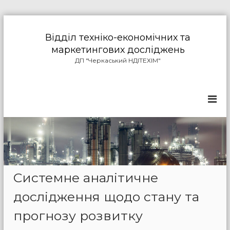
П
е
Відділ техніко-економічних та
р
маркетингових досліджень
е
ДП "Черкаський НДІТЕХІМ"
й
т
и
д
о
в
м
і
с
т
у
Системне аналітичне
дослідження щодо стану та
прогнозу розвитку