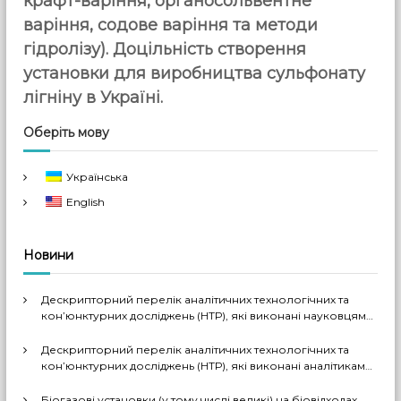
крафт-варіння, органосольвентне
варіння, содове варіння та методи
гідролізу). Доцільність створення
установки для виробництва сульфонату
лігніну в Україні.
Оберіть мову
Українська
English
Новини
Дескрипторний перелік аналітичних технологічних та
кон’юнктурних досліджень (НТР), які виконані науковцями
ДП «Черкаський НДІТЕХІМ» у 2022-2026 рр.
Дескрипторний перелік аналітичних технологічних та
кон’юнктурних досліджень (НТР), які виконані аналітиками
ДП «Черкаський НДІТЕХІМ» у першому півріччі 2026 р.
Біогазові установки (у тому числі великі) на біовідходах