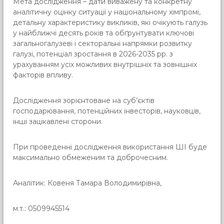
Мета дослідження – дати виважену та конкретну
аналітичну оцінку ситуації у національному хімпромі,
детальну характеристику викликів, які очікують галузь
у найближчі десять років та обґрунтувати ключові
загальногалузеві і секторальні напрямки розвитку
галузі, потенціал зростання в 2026-2035 рр. з
урахуванням усіх можливих внутрішніх та зовнішніх
факторів впливу.
Дослідження зорієнтоване на суб’єктів
господарювання, потенційних інвесторів, науковців,
інші зацікавлені сторони.
При проведенні дослідження використання ШІ буде
максимально обмеженим та доброчесним.
Аналітик: Ковеня Тамара Володимирівна,
м.т.: 0509945514