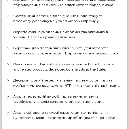
зброджування зернових (післяспиртова барда, пивна
дробина, мезга). Світовий практичний досвід: промислові
рішення, комерціалізовані технології, комбіновані схеми
Системне аналітичне дослідження щодо стану та
з отриманням проміжних і товарних продуктів (очищений
прогнозу розвитку національного хімпрому у
біогаз, СО2, суха барда (DDGS), органомінеральні
середньостроковій та довгостроковій перспективі за
добрива тощо). Перспективи комерційного
декількома можливими сценаріями
Перспективи відновлення виробництва алюмінію в
впровадження цих технологій в Україні
Україні. Світовий ринок алюмінію.
Виробництво платинових сіток в Китаї для агрегатів
азотної кислоти, технології. Виробники платинових сіток
Descriptive list of analytical studies on selected liquid chemical
and related products, developed by analysts at the State
Enterprise «Cherkasy Research Institute of Technical and
Economic Information in the Chemical Industry» in 2023-2025
Дескрипторний перелік аналітичних технологічних та
(EN version)
кон’юнктурних досліджень (НТР), які виконані аналітиками
ДП «Черкаський НДІТЕХІМ» у 2022-2025 рр.
Аналіз технологій виробництва етиллактату та
фурфуролу, аналіз світового ринку, ліцензіари.
Перспективи та доцільність створення виробництв в
Україні
Аналіз світового та українського ринку поліолів як
цукрозамінників. Технології виробництва та ліцензіари.
Перспективи та доцільність створення виробництва
поліолів в Україні