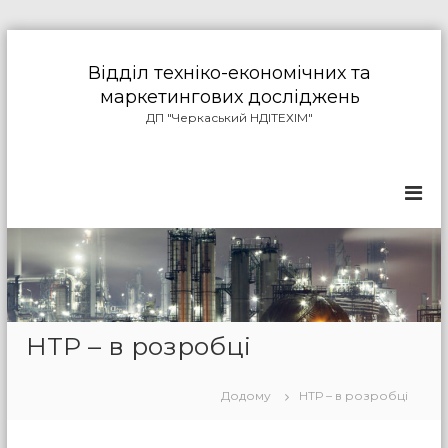
П
е
Відділ техніко-економічних та
р
маркетингових досліджень
е
ДП "Черкаський НДІТЕХІМ"
й
т
и
д
о
в
м
і
с
т
у
НТР – в розробці
Додому
НТР – в розробці