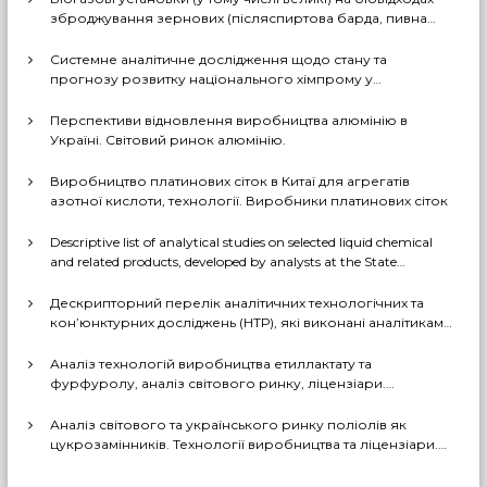
зброджування зернових (післяспиртова барда, пивна
дробина, мезга). Світовий практичний досвід: промислові
рішення, комерціалізовані технології, комбіновані схеми
Системне аналітичне дослідження щодо стану та
з отриманням проміжних і товарних продуктів (очищений
прогнозу розвитку національного хімпрому у
біогаз, СО2, суха барда (DDGS), органомінеральні
середньостроковій та довгостроковій перспективі за
добрива тощо). Перспективи комерційного
декількома можливими сценаріями
Перспективи відновлення виробництва алюмінію в
впровадження цих технологій в Україні
Україні. Світовий ринок алюмінію.
Виробництво платинових сіток в Китаї для агрегатів
азотної кислоти, технології. Виробники платинових сіток
Descriptive list of analytical studies on selected liquid chemical
and related products, developed by analysts at the State
Enterprise «Cherkasy Research Institute of Technical and
Economic Information in the Chemical Industry» in 2023-2025
Дескрипторний перелік аналітичних технологічних та
(EN version)
кон’юнктурних досліджень (НТР), які виконані аналітиками
ДП «Черкаський НДІТЕХІМ» у 2022-2025 рр.
Аналіз технологій виробництва етиллактату та
фурфуролу, аналіз світового ринку, ліцензіари.
Перспективи та доцільність створення виробництв в
Україні
Аналіз світового та українського ринку поліолів як
цукрозамінників. Технології виробництва та ліцензіари.
Перспективи та доцільність створення виробництва
поліолів в Україні