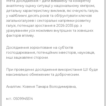
Мета дослідження – дати виважену та конкретну
аналітичну оцінку ситуації у національному хімпромі,
детальну характеристику викликів, які очікують галузь
у найближчі десять років та обґрунтувати ключові
загальногалузеві і секторальні напрямки розвитку
галузі, потенціал зростання в 2026-2035 рр. з
урахуванням усіх можливих внутрішніх та зовнішніх
факторів впливу.
Дослідження зорієнтоване на суб’єктів
господарювання, потенційних інвесторів, науковців,
інші зацікавлені сторони.
При проведенні дослідження використання ШІ буде
максимально обмеженим та доброчесним.
Аналітик: Ковеня Тамара Володимирівна,
м.т.: 0509945514