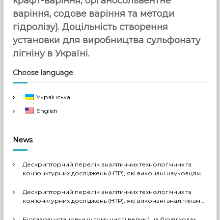
крафт-варіння, органосольвентне
варіння, содове варіння та методи
гідролізу). Доцільність створення
установки для виробництва сульфонату
лігніну в Україні.
Choose language
Українська
English
News
Дескрипторний перелік аналітичних технологічних та
кон’юнктурних досліджень (НТР), які виконані науковцями
ДП «Черкаський НДІТЕХІМ» у 2022-2026 рр.
Дескрипторний перелік аналітичних технологічних та
кон’юнктурних досліджень (НТР), які виконані аналітиками
ДП «Черкаський НДІТЕХІМ» у першому півріччі 2026 р.
Біогазові установки (у тому числі великі) на біовідходах