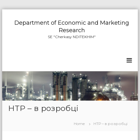
S
k
Department of Economic and Marketing
i
Research
p
SE "Cherkasy NDITEKHIM"
t
o
c
o
n
t
e
n
t
НТР – в розробці
Home
НТР – в розробці