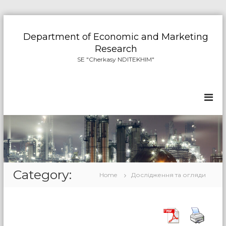
S
k
Department of Economic and Marketing
i
Research
p
SE "Cherkasy NDITEKHIM"
t
o
c
o
n
t
e
n
t
Category:
Home
Дослідження та огляди