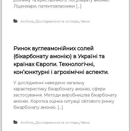
розчину та кристалічного тіосульфату амонію.
Ліцензіари, патентовласники […]
,
,
Archive
Дослідження та огляди
News
Ринок вуглеамонійних солей
(бікарбонату амонію) в Україні та
країнах Європи. Технологічні,
кон’юнктурні і агрохімічні аспекти.
У дослідженні наведено загальну
характеристику бікарбонату амонію, сфери
застосування. Методи виробництва бікарбонату
амонію. Коротка оцінка ситуації світового ринку
бікарбонату амонію. […]
,
,
Archive
Дослідження та огляди
News