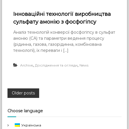
Інноваційні технології виробництва
сульфату амонію з фосфогіпсу
Аналіз технологій конверсії фосфогіпсу в сульфат
амонію (СА) та параметри ведення процесу
(рідинна, газова, газорідинна, комбінована
технології), їх переваги і […]
,
,
Archive
Дослідження та огляди
News
P
Older posts
o
Choose language
s
Українська