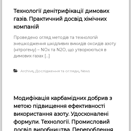
Технології денітрифікації димових
газів. Практичний досвід хімічних
компаній
Проведено огляд методів та технологій
знешкодження шкідливих викидів оксидів азоту
(нітрогену) – NOx та N2O, що утворюються в
димових газах […]
,
,
Archive
Дослідження та огляди
News
Модифікація карбамідних добрив з
метою підвищення ефективності
використання азоту. Удосконалені
формули. Технології. Промисловий
досвід виробництва. Перероблення