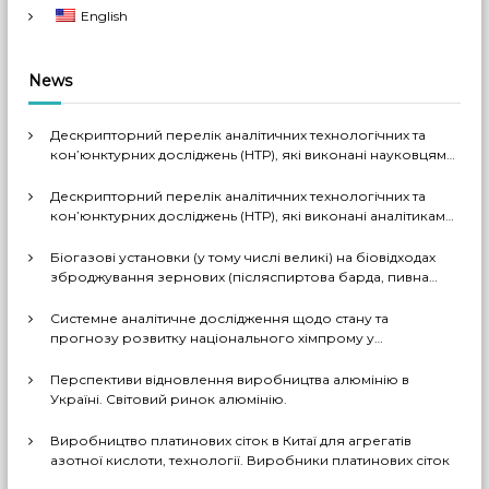
t
English
s
News
n
Дескрипторний перелік аналітичних технологічних та
a
кон’юнктурних досліджень (НТР), які виконані науковцями
ДП «Черкаський НДІТЕХІМ» у 2022-2026 рр.
Дескрипторний перелік аналітичних технологічних та
v
кон’юнктурних досліджень (НТР), які виконані аналітиками
ДП «Черкаський НДІТЕХІМ» у першому півріччі 2026 р.
i
Біогазові установки (у тому числі великі) на біовідходах
зброджування зернових (післяспиртова барда, пивна
дробина, мезга). Світовий практичний досвід: промислові
g
рішення, комерціалізовані технології, комбіновані схеми
Системне аналітичне дослідження щодо стану та
з отриманням проміжних і товарних продуктів (очищений
прогнозу розвитку національного хімпрому у
a
біогаз, СО2, суха барда (DDGS), органомінеральні
середньостроковій та довгостроковій перспективі за
добрива тощо). Перспективи комерційного
декількома можливими сценаріями
Перспективи відновлення виробництва алюмінію в
впровадження цих технологій в Україні
t
Україні. Світовий ринок алюмінію.
Виробництво платинових сіток в Китаї для агрегатів
i
азотної кислоти, технології. Виробники платинових сіток