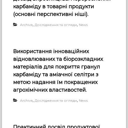
карбаміду в товарні продукти
(основні перспективні ніші).
,
,
Archive
Дослідження та огляди
News
Використання інноваційних
відновлюваних та біорозкладних
матеріалів для покриття гранул
карбаміду та аміачної селітри з
метою надання їм покращених
агрохімічних властивостей.
,
,
Archive
Дослідження та огляди
News
Практичний досвід продуктової