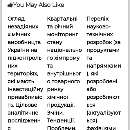
You May Also Like
a
Огляд
Квартальні
Перелік
v
незадіяних
та річний
науково-
i
хімічних
моніторинг
технічних
виробництв
стану
розробок (за
g
України на
національно
продуктами
підконтроль
го хімпрому
та
a
них
та
напрямками
t
територіях,
внутрішньог
), які
які мають
о товарного
розроблені
i
інвестиційну
ринку
або
привабливіс
хімічної
розробляют
o
ть. Цільове
продукції.
ься
n
аналітичне
Зміни.
(актуалізуют
дослідженн
Тенденції.
ься)
я
Проблеми.
фахівцями