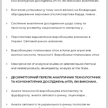
кон’юнктурних досліджень (НТР), які виконані аналітиками
ДП «Черкаський НДІТЕХІМ» у першому півріччі 2026 р.
Біогазові установки (у тому числі великі) на біовідходах
зброджування зернових (післяспиртова барда, пивна
дробина, мезга). Світовий практичний досвід: промислові
рішення, комерціалізовані технології, комбіновані схеми
Системне аналітичне дослідження щодо стану та
з отриманням проміжних і товарних продуктів (очищений
прогнозу розвитку національного хімпрому у
біогаз, СО2, суха барда (DDGS), органомінеральні
середньостроковій та довгостроковій перспективі за
добрива тощо). Перспективи комерційного
декількома можливими сценаріями
Перспективи відновлення виробництва алюмінію в
впровадження цих технологій в Україні
Україні. Світовий ринок алюмінію.
Виробництво платинових сіток в Китаї для агрегатів
азотної кислоти, технології. Виробники платинових сіток
Descriptive list of analytical studies on selected liquid chemical
and related products, developed by analysts at the State
Enterprise «Cherkasy Research Institute of Technical and
Economic Information in the Chemical Industry» in 2023-2025
ДЕСКРИПТОРНИЙ ПЕРЕЛІК АНАЛІТИЧНИХ ТЕХНОЛОГІЧНИХ
(EN version)
ТА КОН’ЮНКТУРНИХ ДОСЛІДЖЕНЬ (НТР), ЯКІ ВИКОНАНІ
АНАЛІТИКАМИ ДП «ЧЕРКАСЬКИЙ НДІТЕХІМ» У 2022-2025 РР.
Аналіз технологій виробництва етиллактату та
фурфуролу, аналіз світового ринку, ліцензіари.
Перспективи та доцільність створення виробництв в
Україні
Аналіз світового та українського ринку поліолів як