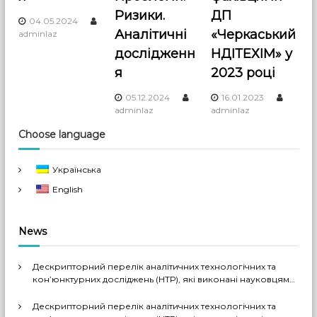
Ризики.
ДП
04.05.2024
Аналітичні
«Черкаський
adminlaz
дослідженн
НДІТЕХІМ» у
я
2023 році
05.12.2024
16.01.2023
adminlaz
adminlaz
Choose language
Українська
English
News
Дескрипторний перелік аналітичних технологічних та
кон’юнктурних досліджень (НТР), які виконані науковцями
ДП «Черкаський НДІТЕХІМ» у 2022-2026 рр.
Дескрипторний перелік аналітичних технологічних та