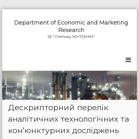
S
k
Department of Economic and Marketing
i
Research
p
SE "Cherkasy NDITEKHIM"
t
o
c
o
n
t
e
n
t
Дескрипторний перелік
аналітичних технологічних та
кон’юнктурних досліджень