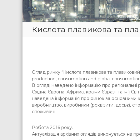
Кислота плавикова та пл
Огляд ринку “Кислота плавикова та плавиковий
production, consumption and global consumption
В огляді наведено інформацію про регіональні р
Східна Європа, Африка, країни Євразії та ін.) Св
наведена інформація про ринок за основними кра
виробництво, виробники (реквізити, досьє), спож
споживачі.
Робота 2016 року.
Актуалізація архівних оглядів виконується на про