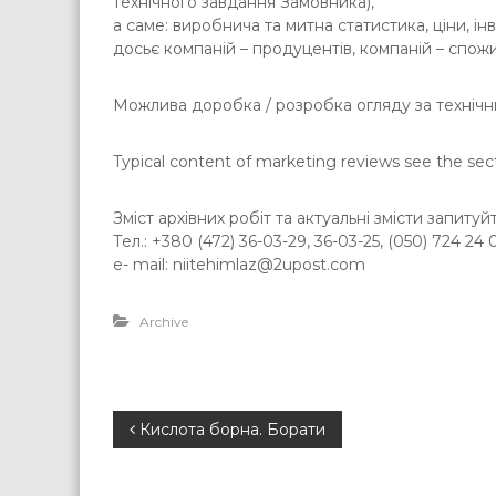
технічного завдання Замовника),
а саме: виробнича та митна статистика, ціни, інв
досьє компаній – продуцентів, компаній – спожи
Можлива доробка / розробка огляду за техніч
Typical content of marketing reviews see the sec
Зміст архівних робіт та актуальні змісти запитуйт
Тел.: +380 (472) 36-03-29, 36-03-25, (050) 724 24
e- mail: niitehimlaz@2upost.com
Archive
P
Кислота борна. Борати
o