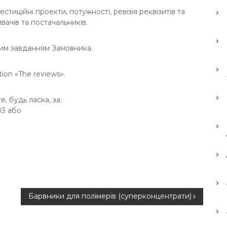
естиційні проекти, потужності, ревізія реквізитів та
вачів та постачальників.
ним завданням Замовника.
tion «The reviews».
е, будь ласка, за:
 03 або
Барвники для полімерів (суперконцентрати)