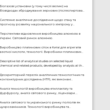
аналітиками ДП «Черкаський НДІТЕХІМ» у першому
півріччі 2026 р.
Біогазові установки (у тому числі великі) на
біовідходах зброджування зернових (післяспиртова
барда, пивна дробина, мезга). Світовий практичний
досвід: промислові рішення, комерціалізовані
Системне аналітичне дослідження щодо стану та
технології, комбіновані схеми з отриманням
прогнозу розвитку національного хімпрому у
проміжних і товарних продуктів (очищений біогаз,
середньостроковій та довгостроковій перспективі за
СО2, суха барда (DDGS), органомінеральні добрива
декількома можливими сценаріями
Перспективи відновлення виробництва алюмінію в
тощо). Перспективи комерційного впровадження цих
Україні. Світовий ринок алюмінію.
технологій в Україні
Виробництво платинових сіток в Китаї для агрегатів
азотної кислоти, технології. Виробники платинових
сіток
Descriptive list of analytical studies on selected liquid
chemical and related products, developed by analysts at the
State Enterprise «Cherkasy Research Institute of Technical
and Economic Information in the Chemical Industry» in
Дескрипторний перелік аналітичних технологічних та
2023-2025 (EN version)
кон’юнктурних досліджень (НТР), які виконані
аналітиками ДП «Черкаський НДІТЕХІМ» у 2022-2025
рр.
Аналіз технологій виробництва етиллактату та
фурфуролу, аналіз світового ринку, ліцензіари.
Перспективи та доцільність створення виробництв в
Україні
Аналіз світового та українського ринку поліолів як
цукрозамінників. Технології виробництва та