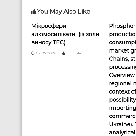
s
You May Also Like
t
Мікросфери
Phosphori
алюмосилікатні (із золи
producti
n
виносу ТЕС)
consumpti
a
market gr
02.07.2020
adminlaz
Chains, s
v
processin
Overview 
i
regional 
g
context o
possibility
a
importing
commercia
t
Ukraine).
i
analytica