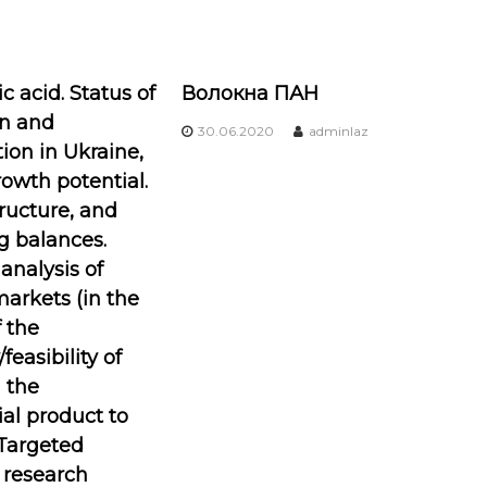
c acid. Status of
Волокна ПАН
on and
30.06.2020
adminlaz
on in Ukraine,
owth potential.
tructure, and
g balances.
analysis of
markets (in the
f the
/feasibility of
 the
l product to
 Targeted
l research