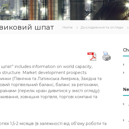
авиковий шпат
Home
Дослідження та огляди
Ch
 шпат”
includes information on world capacity,
 structure. Market development prospects.
инки (Північна та Латинська Америка, Західна та
ітовий торгівельний баланс, баланс за регіонами,
Ne
їнами (перелік країн дивитися у змісті огляду):
ивання, зовнішня торгівля, торгові компанії та
тязі 1,5-2 місяців (в залежності від об’єму роботи та