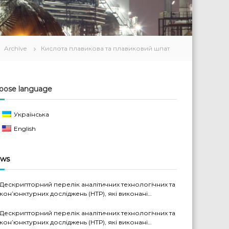
Archive
Кислота плавикова та плавиковий шпат
oose language
Українська
English
ws
Дескрипторний перелік аналітичних технологічних та
кон’юнктурних досліджень (НТР), які виконані
науковцями ДП «Черкаський НДІТЕХІМ» у 2022-2026
рр.
Дескрипторний перелік аналітичних технологічних та
кон’юнктурних досліджень (НТР), які виконані