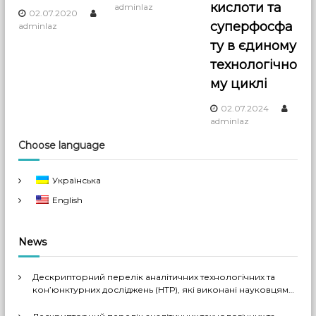
кислоти та
t
adminlaz
02.07.2020
суперфосфа
adminlaz
i
ту в єдиному
технологічно
o
му циклі
n
02.07.2024
adminlaz
Choose language
Українська
English
News
Дескрипторний перелік аналітичних технологічних та
кон’юнктурних досліджень (НТР), які виконані науковцями
ДП «Черкаський НДІТЕХІМ» у 2022-2026 рр.