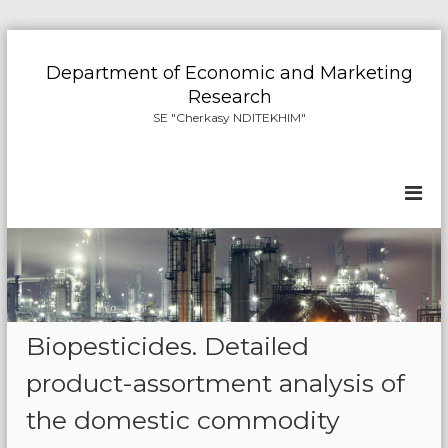
S
k
Department of Economic and Marketing
i
Research
p
SE "Cherkasy NDITEKHIM"
t
o
c
o
n
t
e
n
t
Biopesticides. Detailed
product-assortment analysis of
the domestic commodity