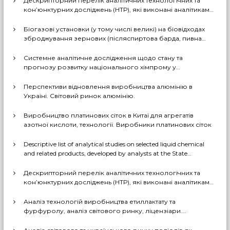
Дескрипторний перелік аналітичних технологічних та
кон’юнктурних досліджень (НТР), які виконані аналітиками
ДП «Черкаський НДІТЕХІМ» у першому півріччі 2026 р.
Біогазові установки (у тому числі великі) на біовідходах
зброджування зернових (післяспиртова барда, пивна
дробина, мезга). Світовий практичний досвід: промислові
рішення, комерціалізовані технології, комбіновані схеми
Системне аналітичне дослідження щодо стану та
з отриманням проміжних і товарних продуктів (очищений
прогнозу розвитку національного хімпрому у
біогаз, СО2, суха барда (DDGS), органомінеральні
середньостроковій та довгостроковій перспективі за
добрива тощо). Перспективи комерційного
декількома можливими сценаріями
Перспективи відновлення виробництва алюмінію в
впровадження цих технологій в Україні
Україні. Світовий ринок алюмінію.
Виробництво платинових сіток в Китаї для агрегатів
азотної кислоти, технології. Виробники платинових сіток
Descriptive list of analytical studies on selected liquid chemical
and related products, developed by analysts at the State
Enterprise «Cherkasy Research Institute of Technical and
Economic Information in the Chemical Industry» in 2023-2025
Дескрипторний перелік аналітичних технологічних та
(EN version)
кон’юнктурних досліджень (НТР), які виконані аналітиками
ДП «Черкаський НДІТЕХІМ» у 2022-2025 рр.
Аналіз технологій виробництва етиллактату та
фурфуролу, аналіз світового ринку, ліцензіари.
Перспективи та доцільність створення виробництв в
Україні