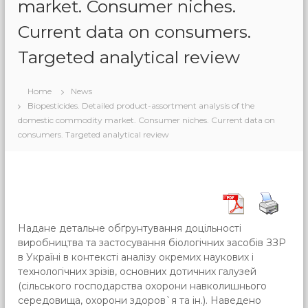
market. Consumer niches.
Current data on consumers.
Targeted analytical review
Home
News
Biopesticides. Detailed product-assortment analysis of the
domestic commodity market. Consumer niches. Current data on
consumers. Targeted analytical review
Надане детальне обґрунтування доцільності
виробництва та застосування біологічних засобів ЗЗР
в Україні в контексті аналізу окремих наукових і
технологічних зрізів, основних дотичних галузей
(сільського господарства охорони навколишнього
середовища, охорони здоров`я та ін.). Наведено