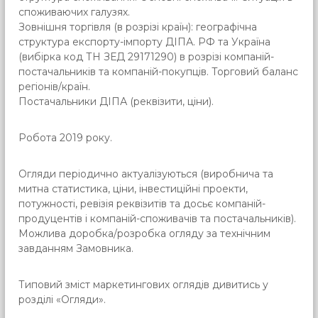
споживаючих галузях.
Зовнішня торгівля (в розрізі країн): географічна
структура експорту-імпорту ДІПА. РФ та Україна
(вибірка код ТН ЗЕД 29171290) в розрізі компаній-
постачальників та компаній-покупців. Торговий баланс
регіонів/країн.
Постачальники ДІПА (реквізити, ціни).
Робота 2019 року.
Огляди періодично актуалізуються (виробнича та
митна статистика, ціни, інвестиційні проекти,
потужності, ревізія реквізитів та досьє компаній-
продуцентів і компаній-споживачів та постачальників).
Можлива доробка/розробка огляду за технічним
завданням Замовника.
Типовий зміст маркетингових оглядів дивитись у
розділі «Огляди».