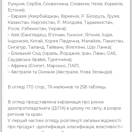
Румунія, Сербія, Словаччина, Словенія, Чехія, Хорватія,
Естонія);
– Євразія (Азербайджан, Вірменія, Р. Білорусь, Грузія,
Казахстан, Киргизстан, Р. Молдова, Таджикистан,
Росія, Узбекистан, Україна);
– Азія (Бангладеш, В’єтнам, Гонконг, Японія, Індія,
Індонезія, Китай, Корея Південна, Малайзія, Пакистан,
Сінгапур, Таїланд, Тайвань, Філіппіни, Шрі Ланка);
– Близький Схід (Ізраїль, Йорданія, Іран, Ліван, ОАЕ,
Саудівська Аравія, Туреччина);
– Африка (Єгипет, Марокко, ПАР);
– Австралія та Океанія (Австралія, Нова Зеландія).
В огляді 170 стор., 76 малюнків та 258 таблиць.
В огляді представлена інформація про ринок
діізопропіладіпіната (ДІПА) в цілому по світу, в розрізі
регіонів та країн.
У першій частині огляду розглянуті загальні відомості
про продукт: ідентифікація, класифікація, властивості і