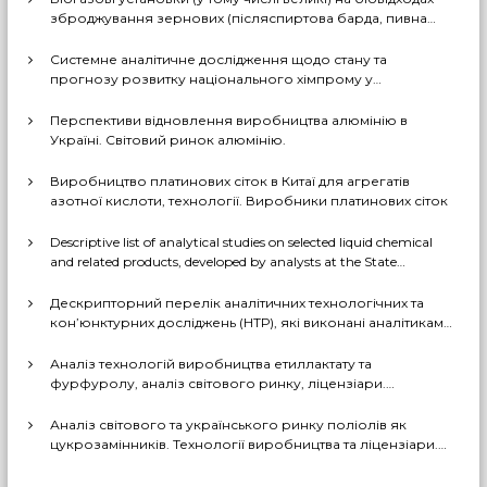
і
зброджування зернових (післяспиртова барда, пивна
дробина, мезга). Світовий практичний досвід: промислові
в
рішення, комерціалізовані технології, комбіновані схеми
Системне аналітичне дослідження щодо стану та
з отриманням проміжних і товарних продуктів (очищений
прогнозу розвитку національного хімпрому у
біогаз, СО2, суха барда (DDGS), органомінеральні
середньостроковій та довгостроковій перспективі за
добрива тощо). Перспективи комерційного
декількома можливими сценаріями
Перспективи відновлення виробництва алюмінію в
впровадження цих технологій в Україні
Україні. Світовий ринок алюмінію.
Виробництво платинових сіток в Китаї для агрегатів
азотної кислоти, технології. Виробники платинових сіток
Descriptive list of analytical studies on selected liquid chemical
and related products, developed by analysts at the State
Enterprise «Cherkasy Research Institute of Technical and
Economic Information in the Chemical Industry» in 2023-2025
Дескрипторний перелік аналітичних технологічних та
(EN version)
кон’юнктурних досліджень (НТР), які виконані аналітиками
ДП «Черкаський НДІТЕХІМ» у 2022-2025 рр.
Аналіз технологій виробництва етиллактату та
фурфуролу, аналіз світового ринку, ліцензіари.
Перспективи та доцільність створення виробництв в
Україні
Аналіз світового та українського ринку поліолів як
цукрозамінників. Технології виробництва та ліцензіари.
Перспективи та доцільність створення виробництва
поліолів в Україні