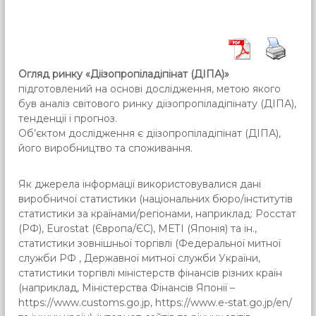
Огляд ринку «Діізопропіладіпінат (ДІПА)»
підготовлений на основі дослідження, метою якого
був аналіз світового ринку діізопропіладіпінату (ДІПА),
тенденції і прогноз.
Об’єктом дослідження є діізопропіладіпінат (ДІПА),
його виробництво та споживання.
Як джерела інформації використовувалися дані
виробничої статистики (національних бюро/інститутів
статистики за країнами/регіонами, наприклад: Росстат
(РФ), Eurostat (Європа/ЄС), МЕТI (Японія) та ін.,
статистики зовнішньої торгівлі (Федеральної митної
служби РФ , Державної митної служби України,
статистики торгівлі міністерств фінансів різних країн
(наприклад, Міністерства Фінансів Японії –
https://www.customs.go.jp, https://www.e-stat.go.jp/en/