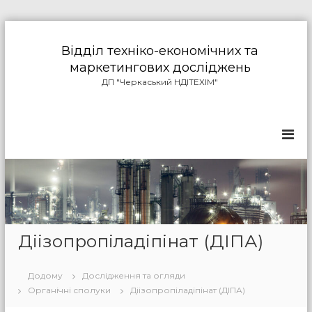
П
е
Відділ техніко-економічних та
р
маркетингових досліджень
е
ДП "Черкаський НДІТЕХІМ"
й
т
и
д
о
в
м
і
с
т
у
Діізопропіладіпінат (ДІПА)
Додому
Дослідження та огляди
Органічні сполуки
Діізопропіладіпінат (ДІПА)