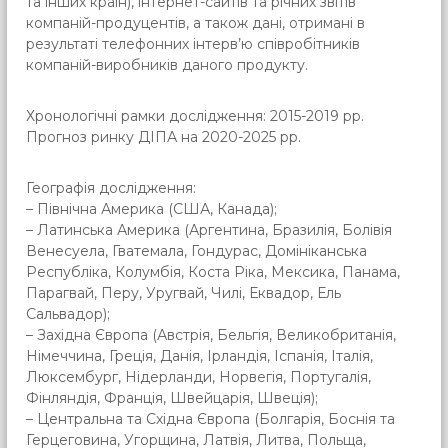
та інших країн), інтернет-сайтів та річних звітів
компаній-продуцентів, а також дані, отримані в
результаті телефонних інтерв’ю співробітників
компаній-виробників даного продукту.
Хронологічні рамки дослідження: 2015-2019 рр.
Прогноз ринку ДІПА на 2020-2025 рр.
Географія дослідження:
– Північна Америка (США, Канада);
– Латинська Америка (Аргентина, Бразилія, Болівія
Венесуела, Гватемала, Гондурас, Домініканська
Республіка, Колумбія, Коста Ріка, Мексика, Панама,
Парагвай, Перу, Уругвай, Чилі, Еквадор, Ель
Сальвадор);
– Західна Європа (Австрія, Бельгія, Великобританія,
Німеччина, Греція, Данія, Ірландія, Іспанія, Італія,
Люксембург, Нідерланди, Норвегія, Португалія,
Фінляндія, Франція, Швейцарія, Швеція);
– Центральна та Східна Європа (Болгарія, Боснія та
Герцеговина, Угорщина, Латвія, Литва, Польща,