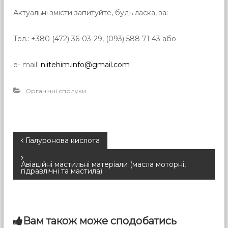
Актуальні змісти запитуйте, будь ласка, за:
Тел.: +380 (472) 36-03-29, (093) 588 71 43 або
e- mail:
niitehim.info@gmail.com
Органічні сполуки
Н
Гіалуронова кислота
а
Авіаційні мастильні матеріали (масла моторні,
гідравлічні та мастила)
в
і
Вам також може сподобатись