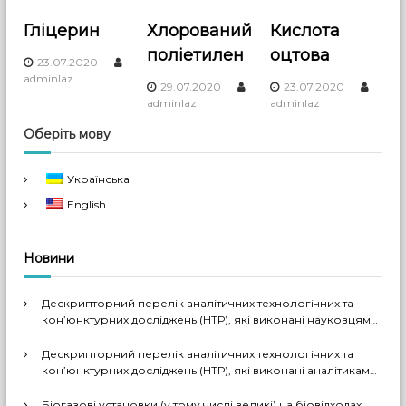
г
Гліцерин
Хлорований
Кислота
а
поліетилен
оцтова
23.07.2020
adminlaz
ц
29.07.2020
23.07.2020
adminlaz
adminlaz
і
Оберіть мову
я
Українська
English
з
а
Новини
п
Дескрипторний перелік аналітичних технологічних та
кон’юнктурних досліджень (НТР), які виконані науковцями
и
ДП «Черкаський НДІТЕХІМ» у 2022-2026 рр.
Дескрипторний перелік аналітичних технологічних та
с
кон’юнктурних досліджень (НТР), які виконані аналітиками
ДП «Черкаський НДІТЕХІМ» у першому півріччі 2026 р.
Біогазові установки (у тому числі великі) на біовідходах