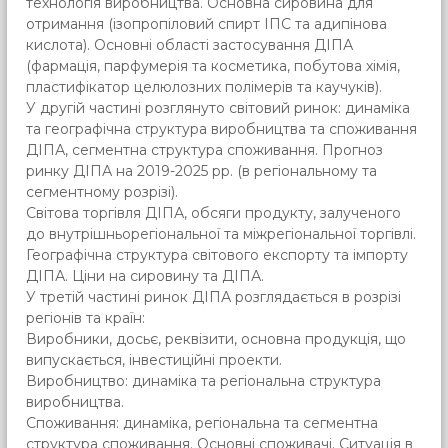
технологія виробництва. Основна сировина для
отримання (ізопропіловий спирт ІПС та адипінова
кислота). Основні області застосування ДІПА
(фармація, парфумерія та косметика, побутова хімія,
пластифікатор целюлозних полімерів та каучуків).
У другій частині розглянуто світовий ринок: динаміка
та географічна структура виробництва та споживання
ДІПА, сегментна структура споживання. Прогноз
ринку ДІПА на 2019-2025 рр. (в регіональному та
сегментному розрізі).
Світова торгівля ДІПА, обсяги продукту, залученого
до внутрішньорегіональної та міжрегіональної торгівлі.
Географічна структура світового експорту та імпорту
ДІПА. Ціни на сировину та ДІПА.
У третій частині ринок ДІПА розглядається в розрізі
регіонів та країн:
Виробники, досьє, реквізити, основна продукція, що
випускається, інвестиційні проекти.
Виробництво: динаміка та регіональна структура
виробництва.
Споживання: динаміка, регіональна та сегментна
структура споживання. Основні споживачі. Ситуація в