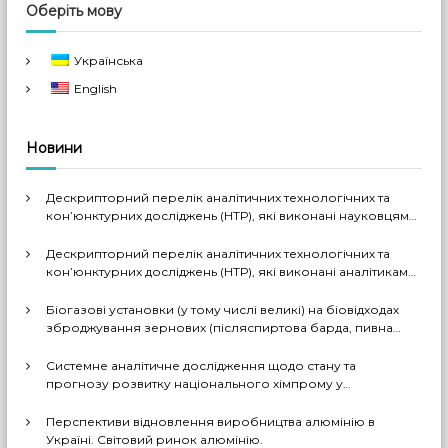
Оберіть мову
Українська
English
Новини
Дескрипторний перелік аналітичних технологічних та
кон’юнктурних досліджень (НТР), які виконані науковцями
ДП «Черкаський НДІТЕХІМ» у 2022-2026 рр.
Дескрипторний перелік аналітичних технологічних та
кон’юнктурних досліджень (НТР), які виконані аналітиками
ДП «Черкаський НДІТЕХІМ» у першому півріччі 2026 р.
Біогазові установки (у тому числі великі) на біовідходах
зброджування зернових (післяспиртова барда, пивна
дробина, мезга). Світовий практичний досвід: промислові
рішення, комерціалізовані технології, комбіновані схеми
Системне аналітичне дослідження щодо стану та
з отриманням проміжних і товарних продуктів (очищений
прогнозу розвитку національного хімпрому у
біогаз, СО2, суха барда (DDGS), органомінеральні
середньостроковій та довгостроковій перспективі за
добрива тощо). Перспективи комерційного
декількома можливими сценаріями
Перспективи відновлення виробництва алюмінію в
впровадження цих технологій в Україні
Україні. Світовий ринок алюмінію.