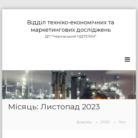
П
е
Відділ техніко-економічних та
р
маркетингових досліджень
е
ДП "Черкаський НДІТЕХІМ"
й
т
и
д
о
в
м
і
с
т
у
Місяць: Листопад 2023
Додому
2023
Лис