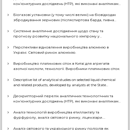
кон’юнктурних досліджень (НТР), які виконані аналітиками
ДП «Черкаський НДІТЕХІМ» у першому півріччі 2026 р.
Біогазові установки (у тому числі великі) на біовідходах
зброджування зернових (післяспиртова барда, пивна
дробина, мезга). Світовий практичний досвід: промислові
рішення, комерціалізовані технології, комбіновані схеми
Системне аналітичне дослідження щодо стану та
з отриманням проміжних і товарних продуктів (очищений
прогнозу розвитку національного хімпрому у
біогаз, СО2, суха барда (DDGS), органомінеральні
середньостроковій та довгостроковій перспективі за
добрива тощо). Перспективи комерційного
декількома можливими сценаріями
Перспективи відновлення виробництва алюмінію в
впровадження цих технологій в Україні
Україні. Світовий ринок алюмінію.
Виробництво платинових сіток в Китаї для агрегатів
азотної кислоти, технології. Виробники платинових сіток
Descriptive list of analytical studies on selected liquid chemical
and related products, developed by analysts at the State
Enterprise «Cherkasy Research Institute of Technical and
Economic Information in the Chemical Industry» in 2023-2025
Дескрипторний перелік аналітичних технологічних та
(EN version)
кон’юнктурних досліджень (НТР), які виконані аналітиками
ДП «Черкаський НДІТЕХІМ» у 2022-2025 рр.
Аналіз технологій виробництва етиллактату та
фурфуролу, аналіз світового ринку, ліцензіари.
Перспективи та доцільність створення виробництв в
Україні
Аналіз світового та українського ринку поліолів як