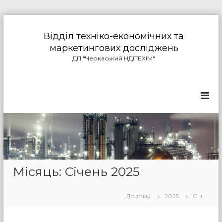
П
е
Відділ техніко-економічних та
р
маркетингових досліджень
е
ДП "Черкаський НДІТЕХІМ"
й
т
и
д
о
в
м
і
с
т
у
Місяць: Січень 2025
Додому
2025
Січ