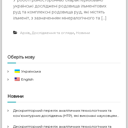
У роботі різносторонньо охарактеризовано
українські досліджені родовища ільменітових
руд та комплексні родовища руд, які містять
ільменіт, з зазначенням мінералогічного та […]
,
,
Архів
Дослідження та огляди
Новини
Оберіть мову
Українська
English
Новини
Дескрипторний перелік аналітичних технологічних та
кон’юнктурних досліджень (НТР), які виконані науковцями
ДП «Черкаський НДІТЕХІМ» у 2022-2026 рр.
Дескрипторний перелік аналітичних технологічних та