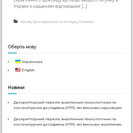
скрапленого діоксиду вуглецю вищого ґатунку в
Україні з наданням відповідних […]
,
,
Архів
Дослідження та огляди
Новини
Оберіть мову
Українська
English
Новини
Дескрипторний перелік аналітичних технологічних та
кон’юнктурних досліджень (НТР), які виконані науковцями
ДП «Черкаський НДІТЕХІМ» у 2022-2026 рр.
Дескрипторний перелік аналітичних технологічних та
кон’юнктурних досліджень (НТР), які виконані аналітиками
ДП «Черкаський НДІТЕХІМ» у першому півріччі 2026 р.