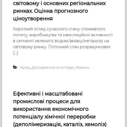
світовому і основних регіональних
ринках. Оцінка прогнозного
ціноутворення
Короткий огляд сучасного стану споживчого
попиту, виробництва та інвестиційної активності
в сегменті зеленого водню/аміаку/метанолу на
світовому ринку. Поточний стан розрахункових
[…]
,
,
Архів
Дослідження та огляди
Новини
Ефективні і масштабовані
промислові процеси для
використання економічного
потенціалу хімічної переробки
(деполімеризація, каталіз, хемоліз)