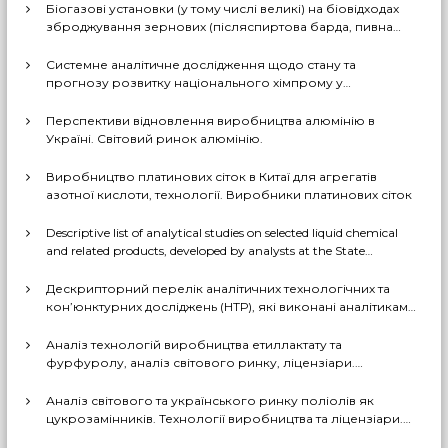
Біогазові установки (у тому числі великі) на біовідходах
зброджування зернових (післяспиртова барда, пивна
дробина, мезга). Світовий практичний досвід: промислові
рішення, комерціалізовані технології, комбіновані схеми
Системне аналітичне дослідження щодо стану та
з отриманням проміжних і товарних продуктів (очищений
прогнозу розвитку національного хімпрому у
біогаз, СО2, суха барда (DDGS), органомінеральні
середньостроковій та довгостроковій перспективі за
добрива тощо). Перспективи комерційного
декількома можливими сценаріями
Перспективи відновлення виробництва алюмінію в
впровадження цих технологій в Україні
Україні. Світовий ринок алюмінію.
Виробництво платинових сіток в Китаї для агрегатів
азотної кислоти, технології. Виробники платинових сіток
Descriptive list of analytical studies on selected liquid chemical
and related products, developed by analysts at the State
Enterprise «Cherkasy Research Institute of Technical and
Economic Information in the Chemical Industry» in 2023-2025
Дескрипторний перелік аналітичних технологічних та
(EN version)
кон’юнктурних досліджень (НТР), які виконані аналітиками
ДП «Черкаський НДІТЕХІМ» у 2022-2025 рр.
Аналіз технологій виробництва етиллактату та
фурфуролу, аналіз світового ринку, ліцензіари.
Перспективи та доцільність створення виробництв в
Україні
Аналіз світового та українського ринку поліолів як
цукрозамінників. Технології виробництва та ліцензіари.
Перспективи та доцільність створення виробництва