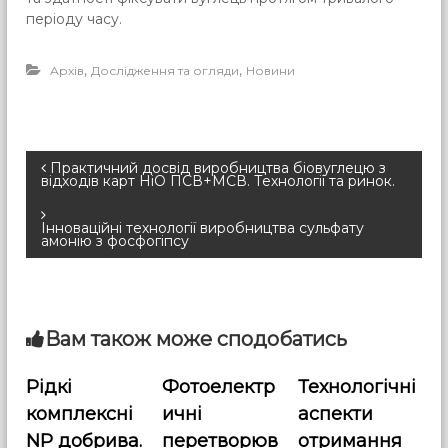
періоду часу.
,
,
Архів
Дослідження та огляди
Новини
Н
Практичний досвід виробництва біовуглецю з
відходів карт НіО ПСВ+МСВ. Технології та ринок.
а
Інноваційні технології виробництва сульфату
амонію з фосфогіпсу
в
і
Вам також може сподобатись
г
Рідкі
Фотоелектр
Технологічні
а
комплексні
ичні
аспекти
ц
NP добрива.
перетворюв
отримання