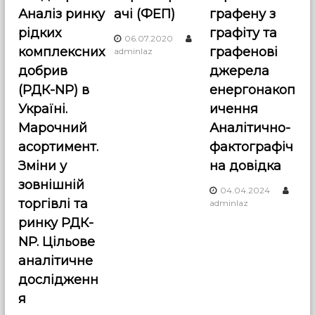
Аналіз ринку
ачі (ФЕП)
графену з
і
рідких
графіту та
06.07.2020
комплексних
графенові
adminlaz
я
добрив
джерела
з
(РДК-NP) в
енергонакоп
Україні.
ичення
а
Марочний
Аналітично-
асортимент.
фактографіч
п
Зміни у
на довідка
и
зовнішній
04.04.2024
торгівлі та
adminlaz
с
ринку РДК-
NP. Цільове
і
аналітичне
в
дослідженн
я