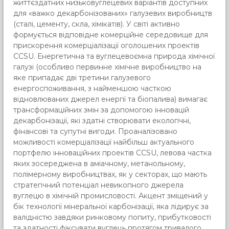
життєздатних низьковуглецевих варіантів доступних
для «важко декарбонізованих» галузевих виробництв
(сталі, цементу, скла, хімікатів). У світі активно
формується відповідне комерційне середовище для
прискорення комерціалізації оголошених проектів
CCSU. Енергетична та вуглецевоємна природа хімічної
галузі (особливо первинне хімічне виробництво на
яке припадає дві третини галузевого
енергоспоживання, з найменшою часткою
відновлюваних джерел енергії та біопалива) вимагає
трансформаційних змін за допомогою інновацій
декарбонізації, які здатні створювати екологічні,
фінансові та супутні вигоди. Проаналізовано
можливості комерціалізації найбільш актуального
портфелю інноваційних проектів CCSU, левова частка
яких зосереджена в аміачному, метанольному,
полімерному виробництвах, як у секторах, що мають
стратегічний потенціал невикопного джерела
вуглецю в хімічній промисловості. Акцент зміщений у
бік технології мінеральної карбонізації, яка лідирує за
валідністю завдяки ринковому попиту, прибутковості
та здатності фіксувати вуглець протягом тривалого