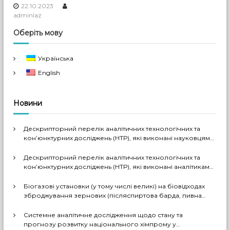
22.10.2023
adminlaz
Оберіть мову
Українська
English
Новини
Дескрипторний перелік аналітичних технологічних та
кон’юнктурних досліджень (НТР), які виконані науковцями
ДП «Черкаський НДІТЕХІМ» у 2022-2026 рр.
Дескрипторний перелік аналітичних технологічних та
кон’юнктурних досліджень (НТР), які виконані аналітиками
ДП «Черкаський НДІТЕХІМ» у першому півріччі 2026 р.
Біогазові установки (у тому числі великі) на біовідходах
зброджування зернових (післяспиртова барда, пивна
дробина, мезга). Світовий практичний досвід: промислові
рішення, комерціалізовані технології, комбіновані схеми
Системне аналітичне дослідження щодо стану та
з отриманням проміжних і товарних продуктів (очищений
прогнозу розвитку національного хімпрому у