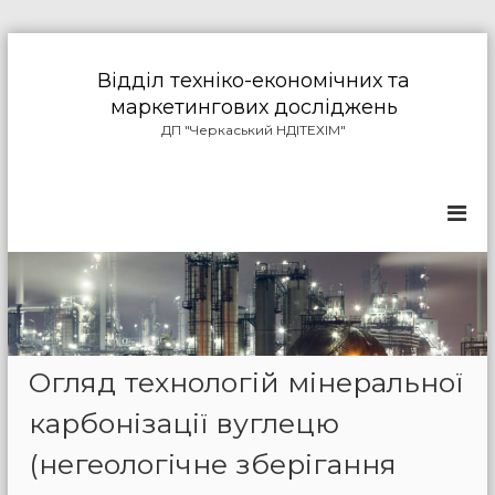
П
е
Відділ техніко-економічних та
р
маркетингових досліджень
е
ДП "Черкаський НДІТЕХІМ"
й
т
и
д
о
в
м
і
с
т
у
Огляд технологій мінеральної
карбонізації вуглецю
(негеологічне зберігання