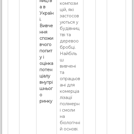
ництв
компози
а в
цій, які
Україн
застосов
і.
уються у
Вивче
будівниц
ння
тві та
спожи
деревоо
вчого
бробці.
попит
Найбіль
у і
ш
оцінка
вивчені
потен
та
ціалу
опрацьов
внутрі
ані для
шньог
комерціа
о
лізації
ринку
полімерн
і смоли
на
біологічні
й основі.