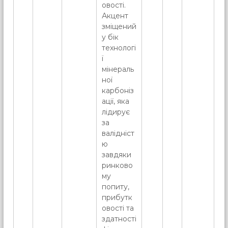
овості.
Акцент
зміщений
у бік
технологі
ї
мінераль
ної
карбоніз
ації, яка
лідирує
за
валідніст
ю
завдяки
ринково
му
попиту,
прибутк
овості та
здатності