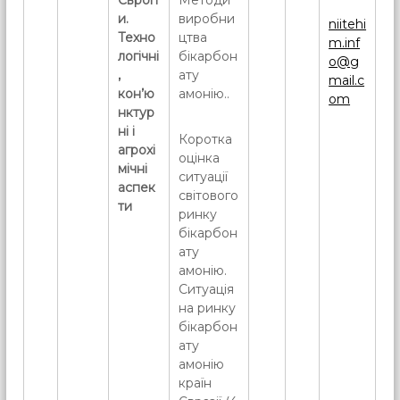
Європ
Методи
и.
виробни
niitehi
Техно
цтва
m.inf
логічні
бікарбон
o@g
,
ату
mail.c
кон’ю
амонію..
om
нктур
ні і
Коротка
агрохі
оцінка
мічні
ситуації
аспек
світового
ти
ринку
бікарбон
ату
амонію.
Ситуація
на ринку
бікарбон
ату
амонію
країн