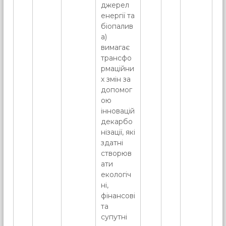
джерел
енергії та
біопалив
а)
вимагає
трансфо
рмаційни
х змін за
допомог
ою
інновацій
декарбо
нізації, які
здатні
створюв
ати
екологіч
ні,
фінансові
та
супутні