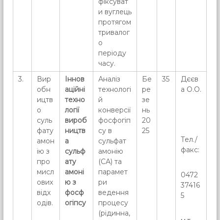
фіксуват
и вуглець
протягом
тривалог
о
періоду
часу.
3.
Вир
Іннов
Аналіз
Бе
35
Дєєв
обн
аційні
технологі
ре
а О.О.
ицтв
техно
й
зе
о
логії
конверсії
нь
суль
вироб
фосфогіп
20
фату
ництв
су в
25
Тел./
амон
а
сульфат
факс:
ію з
сульф
амонію
про
ату
(СА) та
мисл
амоні
парамет
0472
ових
ю з
ри
37416
відх
фосф
ведення
5
одів.
огіпсу
процесу
(рідинна,