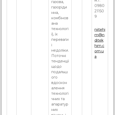
м.т.
газова,
0980
газоріди
21150
нна,
9
комбінов
ана
технологі
niitehi
ї), їх
m@n
переваги
ditek
і
him.c
недоліки.
om.u
Поточні
a
тенденції
щодо
подальш
ого
вдоскон
алення
технологі
чних та
апаратур
них