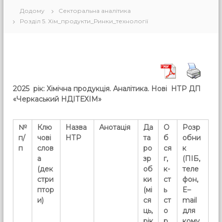
Додому
Секторальна аналітика
Розділ 5. Хім_продукти_Ринки_технології
2025 рік:
Хімічна продукція. Аналітика.
Н
ові НТР ДП
«Черкаський НДІТЕХІМ»
№
Клю
Назва
Анотація
Да
О
Розр
п/
чові
НТР
та
б
обни
п
слов
ро
ся
к
а
зр
г,
(ПІБ,
(дек
об
к-
теле
стри
ки
ст
фон,
птор
(мі
ь
E
–
и)
ся
ст
mail
ць,
о
для
рік
р.
кому