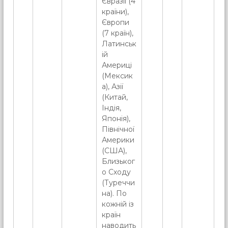
Євразії (4
країни),
Європи
(7 країн),
Латинськ
ій
Америці
(Мексик
а), Азії
(Китай,
Індія,
Японія),
Північної
Америки
(США),
Близьког
о Сходу
(Туреччи
на). По
кожній із
країн
наводить