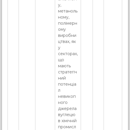
у,
метаноль
ному,
полімерн
ому
виробни
цтвах, як
у
секторах,
що
мають
стратегіч
ний
потенціа
л
невикоп
ного
джерела
вуглецю
в хімічній
промисл