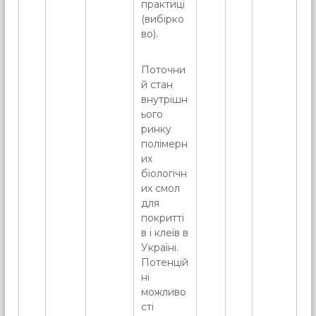
практиці
(вибірко
во).
Поточни
й стан
внутрішн
ього
ринку
полімерн
их
біологічн
их смол
для
покритті
в і клеїв в
Україні.
Потенцій
ні
можливо
сті