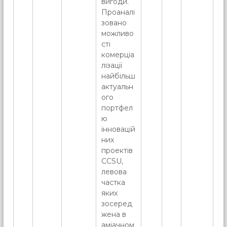
вигоди.
Проаналі
зовано
можливо
сті
комерціа
лізації
найбільш
актуальн
ого
портфел
ю
інновацій
них
проектів
CCSU,
левова
частка
яких
зосеред
жена в
аміачном