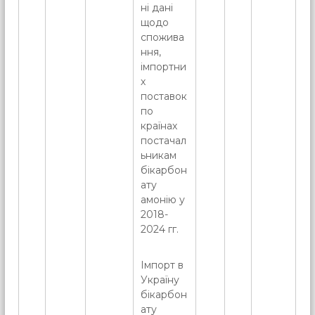
ні дані
щодо
спожива
ння,
імпортни
х
поставок
по
країнах
постачал
ьникам
бікарбон
ату
амонію у
2018-
2024 гг.
Імпорт в
Україну
бікарбон
ату