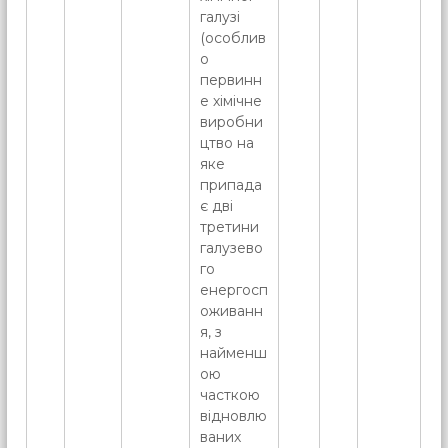
галузі
(особлив
о
первинн
е хімічне
виробни
цтво на
яке
припада
є дві
третини
галузево
го
енергосп
оживанн
я, з
найменш
ою
часткою
відновлю
ваних