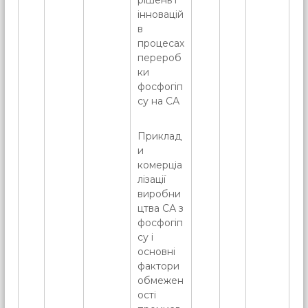
рішень і
інновацій
в
процесах
перероб
ки
фосфогіп
су на СА
Приклад
и
комерціа
лізації
виробни
цтва СА з
фосфогіп
су і
основні
фактори
обмежен
ості