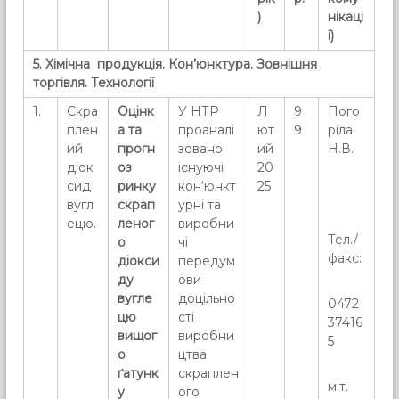
)
нікаці
ї)
5. Хімічна продукція. Кон
’
юнктура. Зовнішня
торгівля. Технології
1.
Скра
Оцінк
У НТР
Л
9
Пого
плен
а та
проаналі
ют
9
ріла
ий
прогн
зовано
ий
Н.В.
діок
оз
існуючі
20
сид
ринку
кон‘юнкт
25
вугл
скрап
урні та
ецю.
леног
виробни
Тел./
о
чі
факс:
діокси
передум
ду
ови
вугле
доцільно
0472
цю
сті
37416
вищог
виробни
5
о
цтва
ґатунк
скраплен
м.т.
у
ого