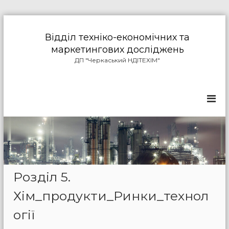
П
е
Відділ техніко-економічних та
р
маркетингових досліджень
е
ДП "Черкаський НДІТЕХІМ"
й
т
и
д
о
в
м
і
с
т
у
Розділ 5.
Хім_продукти_Ринки_технол
огії