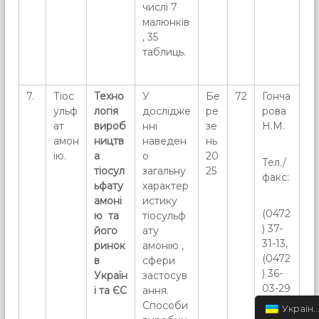
числі 7
малюнків
, 35
таблиць.
7.
Тіос
Техно
У
Бе
72
Гонча
ульф
логія
дослідже
ре
рова
ат
вироб
нні
зе
Н.М.
амон
ництв
наведен
нь
ію.
а
о
20
Тел./
тіосул
загальну
25
факс:
ьфату
характер
амоні
истику
(0472
ю та
тіосульф
) 37-
його
ату
31-13,
ринок
амонію ,
(0472
в
сфери
) 36-
Україн
застосув
03-29
і та ЄС
ання.
Способи
Українська