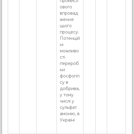
промисл
ового
впровад
ження
цього
процесу.
Потенцій
ні
можливо
сті
перероб
ки
фосфогіп
су в
добрива,
у тому
числі у
сульфат
амонію, в
Україні