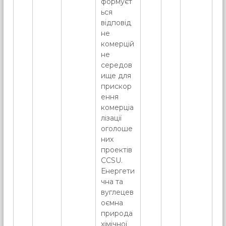
формуєт
ься
відповід
не
комерцій
не
середов
ище для
прискор
ення
комерціа
лізації
оголоше
них
проектів
CCSU.
Енергети
чна та
вуглецев
оємна
природа
хімічної