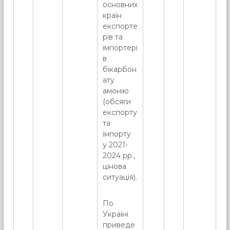
основних
країн
експорте
рів та
імпортері
в
бікарбон
ату
амонію
(обсяги
експорту
та
імпорту
у 2021-
2024 рр.,
цінова
ситуація).
По
Україні
приведе