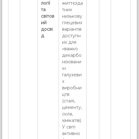
логії
життєзда
та
тних
світов
низькову
ий
глецевих
досві
варіантів
д
доступн
их для
«важко
декарбо
нізовани
х»
галузеви
х
виробни
цтв
(сталі,
цементу,
скла,
хімікатів).
У світі
активно