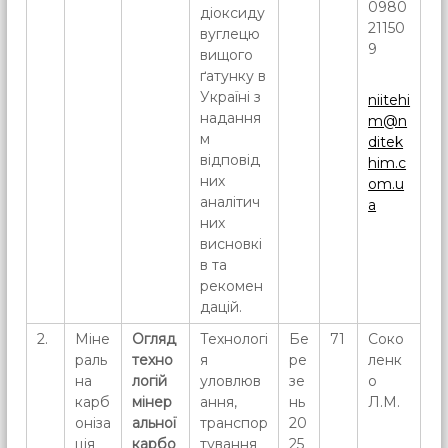
0980
діоксиду
21150
вуглецю
9
вищого
ґатунку в
Україні з
niitehi
надання
m@n
м
ditek
відповід
him.c
них
om.u
аналітич
a
них
висновкі
в та
рекомен
дацій.
2.
Міне
Огляд
Технологі
Бе
71
Соко
раль
техно
я
ре
ленк
на
логій
уловлюв
зе
о
карб
мінер
ання,
нь
Л.М.
оніза
альної
транспор
20
ція
карбо
тування
25