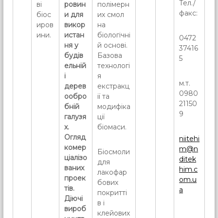
Тел./
ві
ровин
полімерн
факс:
біос
и для
их смол
иров
викор
на
ини.
истан
біологічні
0472
ня у
й основі.
37416
будів
Базова
5
ельній
технологі
і
я
м.т.
дерев
екстракц
0980
ообро
ії та
21150
бній
модифіка
9
галузя
ції
х.
біомаси.
Огляд
niitehi
комер
m@n
Біосмоли
ціалізо
ditek
для
ваних
him.c
лакофар
проек
om.u
бових
тів.
a
покритті
Діючі
в і
вироб
клейових