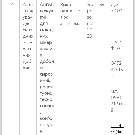
4.
Анти
Антиз
Зміст
Бе
65
Дєєв
злеж
лежув
надаєтьс
ре
а О.О.
увачі
ачі
я за
зе
для
для
запитом.
нь
скла
склад
20
дних
них
25
Тел./
міне
мінер
факс:
раль
альни
них
х
доб
добри
0472
рив.
в:
37416
сиров
5
инні,
рецеп
м.т.
турні,
0980
техно
21150
логічні
9
,
кон’ю
нктур
niitehi
ні
m@n