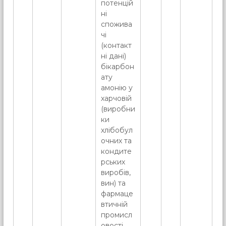
потенцій
ні
спожива
чі
(контакт
ні дані)
бікарбон
ату
амонію у
харчовій
(виробни
ки
хлібобул
очних та
кондите
рських
виробів,
вин) та
фармаце
втичній
промисл
овості.