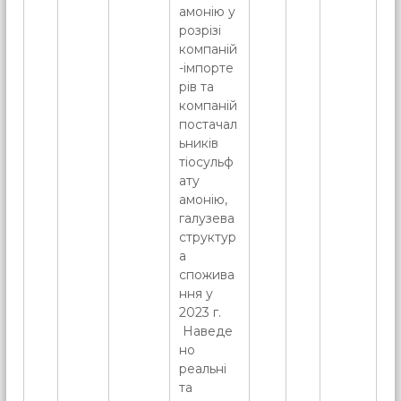
амонію у
розрізі
компаній
-імпорте
рів та
компаній
постачал
ьників
тіосульф
ату
амонію,
галузева
структур
а
спожива
ння у
2023 г.
Наведе
но
реальні
та