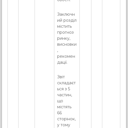
Заключн
ий розділ
містить
прогноз
ринку,
висновки
,
рекомен
дації.
Звіт
складаєт
ься з 5
частин,
що
містять
66
сторінок,
у тому