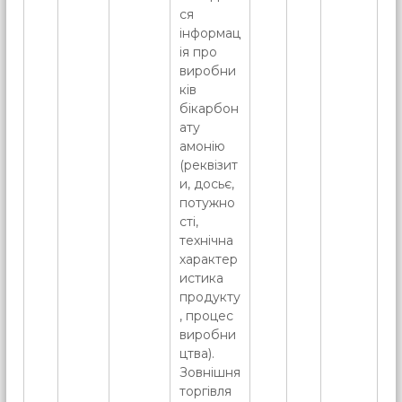
ся
інформац
ія про
виробни
ків
бікарбон
ату
амонію
(реквізит
и, досьє,
потужно
сті,
технічна
характер
истика
продукту
, процес
виробни
цтва).
Зовнішня
торгівля