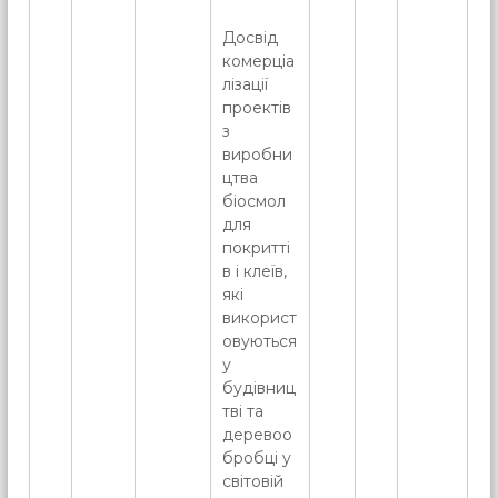
Досвід
комерціа
лізації
проектів
з
виробни
цтва
біосмол
для
покритті
в і клеїв,
які
використ
овуються
у
будівниц
тві та
деревоо
бробці у
світовій