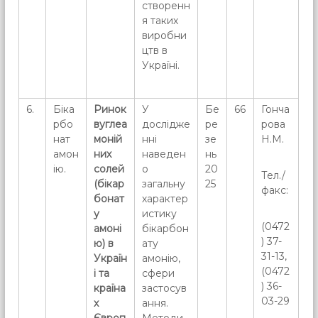
створенн
я таких
виробни
цтв в
Україні.
6.
Біка
Ринок
У
Бе
66
Гонча
рбо
вуглеа
дослідже
ре
рова
нат
моній
нні
зе
Н.М.
амон
них
наведен
нь
ію.
солей
о
20
Тел./
(бікар
загальну
25
факс:
бонат
характер
у
истику
(0472
амоні
бікарбон
) 37-
ю) в
ату
31-13,
Україн
амонію,
(0472
і та
сфери
) 36-
країна
застосув
03-29
х
ання.