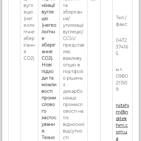
вугл
нізації
та
ецю
вугле
зберіган
Тел./
(нег
цю
ня/
факс:
еоло
(негео
утилізації
гічне
логічн
вуглецю/
збер
е
CCSU
0472
іганн
зберіг
представ
37416
я
ання
ляє
5
СО2)
СО2).
важливу
Нові
опцію в
м.т.
підхо
портфолі
0980
ди та
о рішень
21150
можли
з
9
вості
декарбо
проми
нізації
слово
промисл
niitehi
го
овості на
m@n
застос
тлі
ditek
уванн
відносної
him.c
я.
відсутно
om.u
Техно
сті
a