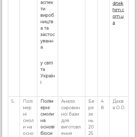
аспек
ditek
ти
him.c
вироб
om.u
ництв
a
а та
застос
уванн
я
у світі
та
Україн
і
5.
Полі
Полім
Аналіз
Бе
4
Дєєв
мер
ерні
сировин
ре
8
а О.О.
ні
смоли
ної бази
зе
смол
на
для
нь
и на
основі
виготовл
20
осно
біоси
ення
25