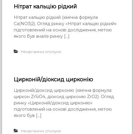
Нітрат кальцію рідкий
Нітрат кальцію рідкий (хімічна формула
Са(NО3)2). Огляд ринку «Нітрат кальцію рідкий»
підготовлений на основі дослідження, метою
якого був аналіз ринку […]
Неорганічні сполуки
Цирконій/діоксид цирконію
Цирконій/діоксид цирконію (хімічна формула:
циркон ZrSiO4, діоксид цирконію ZrO2). Огляд
ринку «Цирконій/діоксид цирконію»
підготовлений на основі дослідження, метою
якого був […]
Неорганічні сполуки