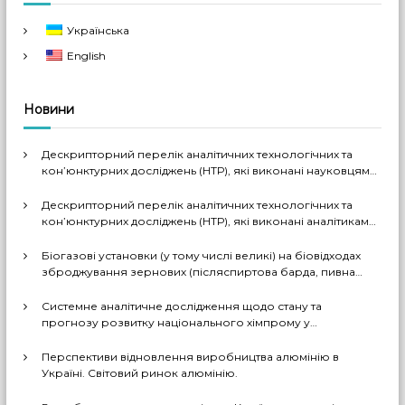
в
Українська
і
English
г
Новини
а
Дескрипторний перелік аналітичних технологічних та
ц
кон’юнктурних досліджень (НТР), які виконані науковцями
ДП «Черкаський НДІТЕХІМ» у 2022-2026 рр.
Дескрипторний перелік аналітичних технологічних та
і
кон’юнктурних досліджень (НТР), які виконані аналітиками
ДП «Черкаський НДІТЕХІМ» у першому півріччі 2026 р.
я
Біогазові установки (у тому числі великі) на біовідходах
зброджування зернових (післяспиртова барда, пивна
дробина, мезга). Світовий практичний досвід: промислові
з
рішення, комерціалізовані технології, комбіновані схеми
Системне аналітичне дослідження щодо стану та
з отриманням проміжних і товарних продуктів (очищений
прогнозу розвитку національного хімпрому у
а
біогаз, СО2, суха барда (DDGS), органомінеральні
середньостроковій та довгостроковій перспективі за
добрива тощо). Перспективи комерційного
декількома можливими сценаріями
Перспективи відновлення виробництва алюмінію в
впровадження цих технологій в Україні
п
Україні. Світовий ринок алюмінію.