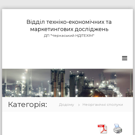
П
е
Відділ техніко-економічних та
р
маркетингових досліджень
е
ДП "Черкаський НДІТЕХІМ"
й
т
и
д
о
в
м
і
с
т
у
Категорія:
Додому
Неорганічні сполуки