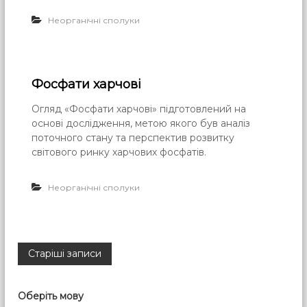
Неорганічні сполуки
Фосфати харчові
Огляд «Фосфати харчові» підготовлений на
основі дослідження, метою якого був аналіз
поточного стану та перспектив розвитку
світового ринку харчових фосфатів.
Неорганічні сполуки
Н
Старіші записи
а
Оберіть мову