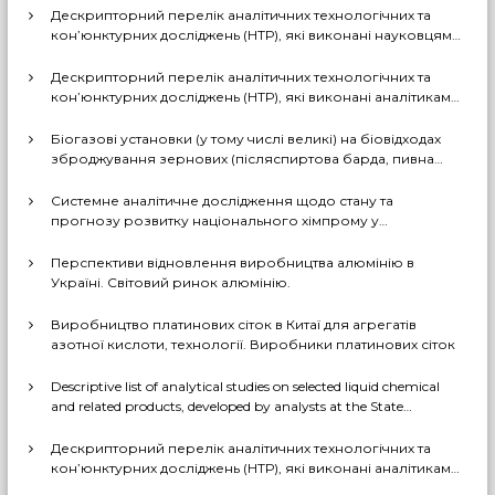
Дескрипторний перелік аналітичних технологічних та
кон’юнктурних досліджень (НТР), які виконані науковцями
ДП «Черкаський НДІТЕХІМ» у 2022-2026 рр.
Дескрипторний перелік аналітичних технологічних та
кон’юнктурних досліджень (НТР), які виконані аналітиками
ДП «Черкаський НДІТЕХІМ» у першому півріччі 2026 р.
Біогазові установки (у тому числі великі) на біовідходах
зброджування зернових (післяспиртова барда, пивна
дробина, мезга). Світовий практичний досвід: промислові
рішення, комерціалізовані технології, комбіновані схеми
Системне аналітичне дослідження щодо стану та
з отриманням проміжних і товарних продуктів (очищений
прогнозу розвитку національного хімпрому у
біогаз, СО2, суха барда (DDGS), органомінеральні
середньостроковій та довгостроковій перспективі за
добрива тощо). Перспективи комерційного
декількома можливими сценаріями
Перспективи відновлення виробництва алюмінію в
впровадження цих технологій в Україні
Україні. Світовий ринок алюмінію.
Виробництво платинових сіток в Китаї для агрегатів
азотної кислоти, технології. Виробники платинових сіток
Descriptive list of analytical studies on selected liquid chemical
and related products, developed by analysts at the State
Enterprise «Cherkasy Research Institute of Technical and
Economic Information in the Chemical Industry» in 2023-2025
Дескрипторний перелік аналітичних технологічних та
(EN version)
кон’юнктурних досліджень (НТР), які виконані аналітиками
ДП «Черкаський НДІТЕХІМ» у 2022-2025 рр.