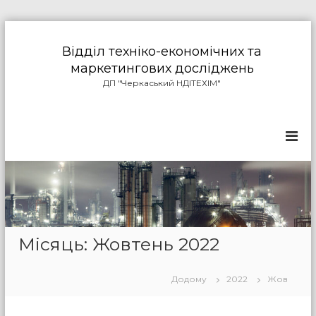
П
е
Відділ техніко-економічних та
р
маркетингових досліджень
е
ДП "Черкаський НДІТЕХІМ"
й
т
и
д
о
в
м
і
с
т
у
Місяць: Жовтень 2022
Додому
2022
Жов