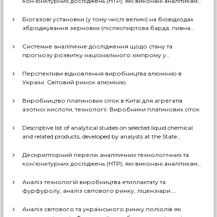
кон’юнктурних досліджень (НТР), які виконані аналітиками
ДП «Черкаський НДІТЕХІМ» у першому півріччі 2026 р.
я
Біогазові установки (у тому числі великі) на біовідходах
зброджування зернових (післяспиртова барда, пивна
дробина, мезга). Світовий практичний досвід: промислові
з
рішення, комерціалізовані технології, комбіновані схеми
Системне аналітичне дослідження щодо стану та
з отриманням проміжних і товарних продуктів (очищений
прогнозу розвитку національного хімпрому у
а
біогаз, СО2, суха барда (DDGS), органомінеральні
середньостроковій та довгостроковій перспективі за
добрива тощо). Перспективи комерційного
декількома можливими сценаріями
Перспективи відновлення виробництва алюмінію в
впровадження цих технологій в Україні
п
Україні. Світовий ринок алюмінію.
Виробництво платинових сіток в Китаї для агрегатів
и
азотної кислоти, технології. Виробники платинових сіток
с
Descriptive list of analytical studies on selected liquid chemical
and related products, developed by analysts at the State
Enterprise «Cherkasy Research Institute of Technical and
і
Economic Information in the Chemical Industry» in 2023-2025
Дескрипторний перелік аналітичних технологічних та
(EN version)
кон’юнктурних досліджень (НТР), які виконані аналітиками
в
ДП «Черкаський НДІТЕХІМ» у 2022-2025 рр.
Аналіз технологій виробництва етиллактату та
фурфуролу, аналіз світового ринку, ліцензіари.
Перспективи та доцільність створення виробництв в
Україні
Аналіз світового та українського ринку поліолів як