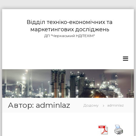
П
е
Відділ техніко-економічних та
р
маркетингових досліджень
е
ДП "Черкаський НДІТЕХІМ"
й
т
и
д
о
в
м
і
с
т
у
Автор:
adminlaz
Додому
adminlaz