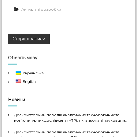
Актуальні розробки
Н
Старіші записи
а
Оберіть мову
в
Українська
і
English
г
Новини
а
Дескрипторний перелік аналітичних технологічних та
ц
кон’юнктурних досліджень (НТР), які виконані науковцями
ДП «Черкаський НДІТЕХІМ» у 2022-2026 рр.
Дескрипторний перелік аналітичних технологічних та
і