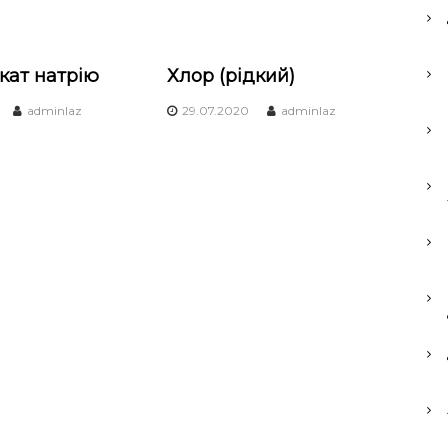
кат натрію
Хлор (рідкий)
adminlaz
29.07.2020
adminlaz