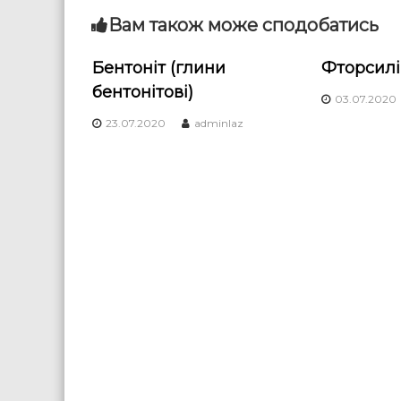
в
Вам також може сподобатись
і
Бентоніт (глини
Фторсилі
бентонітові)
г
03.07.2020
23.07.2020
adminlaz
а
ц
і
я
з
а
п