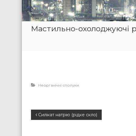
Мастильно-охолоджуючі р
Неорганічні сполуки
Н
Силікат натрію (рідке скло)
а