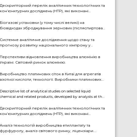
рр.
Дескрипторний перелік аналітичних технологічних та
кон’юнктурних досліджень (НТР), які виконані
аналітиками ДП «Черкаський НДІТЕХІМ» у першому
півріччі 2026 р.
Біогазові установки (у тому числі великі) на
біовідходах зброджування зернових (післяспиртова
барда, пивна дробина, мезга). Світовий практичний
досвід: промислові рішення, комерціалізовані
Системне аналітичне дослідження щодо стану та
технології, комбіновані схеми з отриманням
прогнозу розвитку національного хімпрому у
проміжних і товарних продуктів (очищений біогаз,
середньостроковій та довгостроковій перспективі за
СО2, суха барда (DDGS), органомінеральні добрива
декількома можливими сценаріями
Перспективи відновлення виробництва алюмінію в
тощо). Перспективи комерційного впровадження цих
Україні. Світовий ринок алюмінію.
технологій в Україні
Виробництво платинових сіток в Китаї для агрегатів
азотної кислоти, технології. Виробники платинових
сіток
Descriptive list of analytical studies on selected liquid
chemical and related products, developed by analysts at the
State Enterprise «Cherkasy Research Institute of Technical
and Economic Information in the Chemical Industry» in
Дескрипторний перелік аналітичних технологічних та
2023-2025 (EN version)
кон’юнктурних досліджень (НТР), які виконані
аналітиками ДП «Черкаський НДІТЕХІМ» у 2022-2025
рр.
Аналіз технологій виробництва етиллактату та
фурфуролу, аналіз світового ринку, ліцензіари.
Перспективи та доцільність створення виробництв в