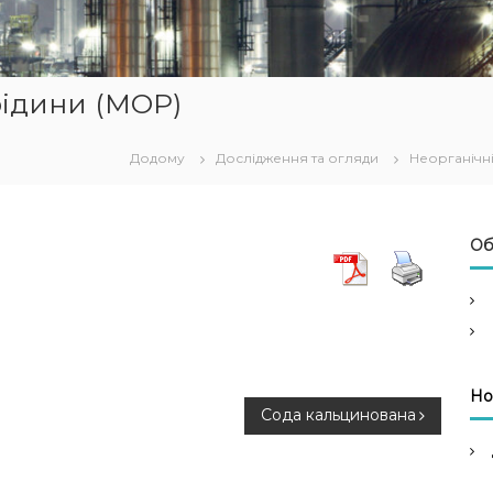
ідини (МОР)
Додому
Дослідження та огляди
Неорганічн
Об
Но
Сода кальцинована