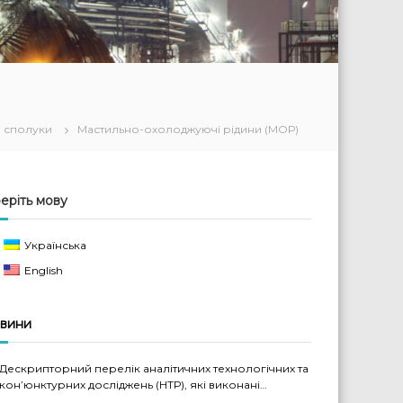
і сполуки
Мастильно-охолоджуючі рідини (МОР)
еріть мову
Українська
English
вини
Дескрипторний перелік аналітичних технологічних та
кон’юнктурних досліджень (НТР), які виконані
науковцями ДП «Черкаський НДІТЕХІМ» у 2022-2026