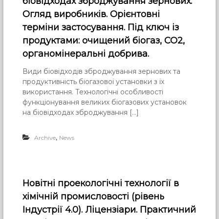
біовідходах зброджування зернових.
Огляд виробників. Орієнтовні
терміни застосування. Під ключ із
продуктами: очищений біогаз, СО2,
органомінеральні добрива.
Види біовідходів зброджування зернових та
продуктивність біогазової установки з їх
використання. Технологічні особливості
функціонування великих біогазових установок
на біовідходах зброджування […]
,
Archive
News
Новітні проекологічні технології в
хімічній промисловості (рівень
Індустрії 4.0). Ліцензіари. Практичний