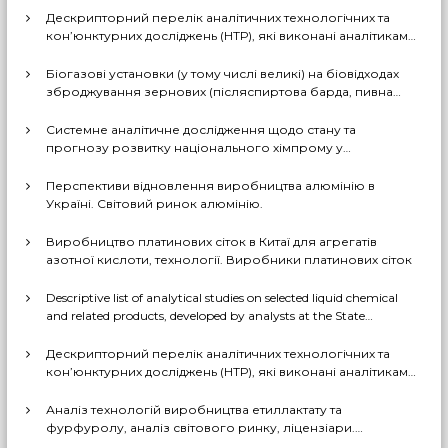
Дескрипторний перелік аналітичних технологічних та
кон’юнктурних досліджень (НТР), які виконані аналітиками
ДП «Черкаський НДІТЕХІМ» у першому півріччі 2026 р.
Біогазові установки (у тому числі великі) на біовідходах
зброджування зернових (післяспиртова барда, пивна
дробина, мезга). Світовий практичний досвід: промислові
рішення, комерціалізовані технології, комбіновані схеми
Системне аналітичне дослідження щодо стану та
з отриманням проміжних і товарних продуктів (очищений
прогнозу розвитку національного хімпрому у
біогаз, СО2, суха барда (DDGS), органомінеральні
середньостроковій та довгостроковій перспективі за
добрива тощо). Перспективи комерційного
декількома можливими сценаріями
Перспективи відновлення виробництва алюмінію в
впровадження цих технологій в Україні
Україні. Світовий ринок алюмінію.
Виробництво платинових сіток в Китаї для агрегатів
азотної кислоти, технології. Виробники платинових сіток
Descriptive list of analytical studies on selected liquid chemical
and related products, developed by analysts at the State
Enterprise «Cherkasy Research Institute of Technical and
Economic Information in the Chemical Industry» in 2023-2025
Дескрипторний перелік аналітичних технологічних та
(EN version)
кон’юнктурних досліджень (НТР), які виконані аналітиками
ДП «Черкаський НДІТЕХІМ» у 2022-2025 рр.
Аналіз технологій виробництва етиллактату та
фурфуролу, аналіз світового ринку, ліцензіари.
Перспективи та доцільність створення виробництв в