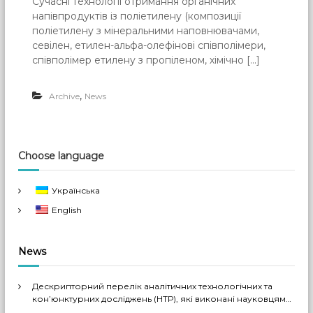
Сучасні технології отримання органічних
напівпродуктів із поліетилену (композиції
поліетилену з мінеральними наповнювачами,
севілен, етилен-альфа-олефінові співполімери,
співполімер етилену з пропіленом, хімічно […]
,
Archive
News
Choose language
Українська
English
News
Дескрипторний перелік аналітичних технологічних та
кон’юнктурних досліджень (НТР), які виконані науковцями
ДП «Черкаський НДІТЕХІМ» у 2022-2026 рр.