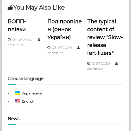
n
You May Also Like
a
БОПП-
Поліпропіле
The typical
плівки
н (ринок
content of
v
України)
review "Slow-
30.06.2020
i
release
adminlaz
03.07.2020
fertilizers"
adminlaz
g
15.07.2020
adminlaz
a
Choose language
t
Українська
i
English
o
News
n