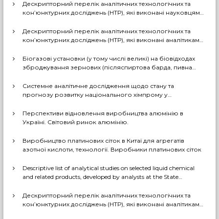
Дескрипторний перелік аналітичних технологічних та
кон’юнктурних досліджень (НТР), які виконані науковцями
ДП «Черкаський НДІТЕХІМ» у 2022-2026 рр.
Дескрипторний перелік аналітичних технологічних та
кон’юнктурних досліджень (НТР), які виконані аналітиками
ДП «Черкаський НДІТЕХІМ» у першому півріччі 2026 р.
Біогазові установки (у тому числі великі) на біовідходах
зброджування зернових (післяспиртова барда, пивна
дробина, мезга). Світовий практичний досвід: промислові
рішення, комерціалізовані технології, комбіновані схеми
Системне аналітичне дослідження щодо стану та
з отриманням проміжних і товарних продуктів (очищений
прогнозу розвитку національного хімпрому у
біогаз, СО2, суха барда (DDGS), органомінеральні
середньостроковій та довгостроковій перспективі за
добрива тощо). Перспективи комерційного
декількома можливими сценаріями
Перспективи відновлення виробництва алюмінію в
впровадження цих технологій в Україні
Україні. Світовий ринок алюмінію.
Виробництво платинових сіток в Китаї для агрегатів
азотної кислоти, технології. Виробники платинових сіток
Descriptive list of analytical studies on selected liquid chemical
and related products, developed by analysts at the State
Enterprise «Cherkasy Research Institute of Technical and
Economic Information in the Chemical Industry» in 2023-2025
Дескрипторний перелік аналітичних технологічних та
(EN version)
кон’юнктурних досліджень (НТР), які виконані аналітиками
ДП «Черкаський НДІТЕХІМ» у 2022-2025 рр.