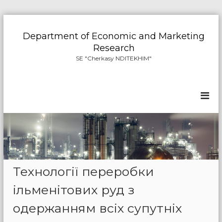
S
k
Department of Economic and Marketing
i
Research
p
SE "Cherkasy NDITEKHIM"
t
o
c
o
n
t
e
n
t
Технології переробки
ільменітових руд з
одержанням всіх супутніх