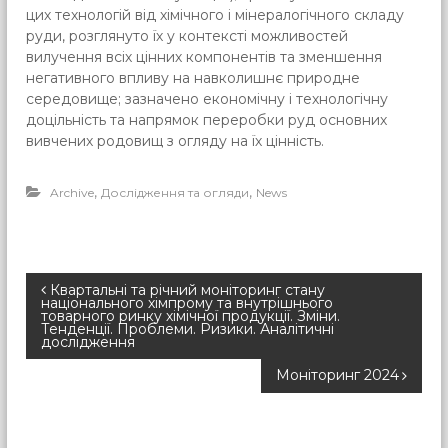
цих технологій від хімічного і мінералогічного складу
руди, розглянуто їх у контексті можливостей
вилучення всіх цінних компонентів та зменшення
негативного впливу на навколишнє природне
середовище; зазначено економічну і технологічну
доцільність та напрямок переробки руд основних
вивчених родовищ з огляду на їх цінність.
,
,
Archive
Дослідження та огляди
News
P
Квартальні та річний моніторинг стану
національного хімпрому та внутрішнього
товарного ринку хімічної продукції. Зміни.
Тенденції. Проблеми. Ризики. Аналітичні
o
дослідження
s
Моніторинг 2024
t