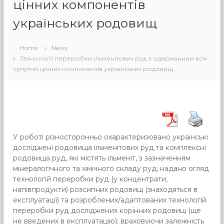
цінних компонентів
українських родовищ
Home
News
Технології переробки ільменітових руд з одержанням всіх
супутніх цінних компонентів українських родовищ
У роботі різносторонньо охарактеризовано українські
досліджені родовища ільменітових руд та комплексні
родовища руд, які містять ільменіт, з зазначенням
мінералогічного та хімічного складу руд; надано огляд
технологій переробки руд (у концентрати,
напівпродукти) розсипних родовищ (знаходяться в
експлуатації) та розроблених/адаптованих технологій
переробки руд досліджених корінних родовищ (ще
не введених в експлуатацію); враховуючи залежність