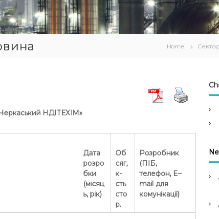
овина
Home
Сектор
Ch
Черкаський НДІТЕХІМ»
Ne
Дата
Об
Розробник
розро
сяг,
(ПІБ,
бки
к-
телефон,
E
–
(місяц
сть
mail
для
ь, рік)
сто
комунікації)
р.