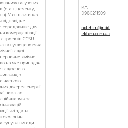
ованих» галузевих
м.т.
 (сталі, цементу,
0980211509
тів). У світі активно
я відповідне
е середовище для
niitehim@ndit
я комерціалізації
ekhim.com.ua
х проектів CCSU.
на та вуглецевоємна
ічної галузі
первинне хімічне
во на яке припадає
и галузевого
живання, з
ю часткою
них джерел енергії
ва) вимагає
ційних змін за
 інновацій
ції, які здатні
 екологічні,
а супутні вигоди.