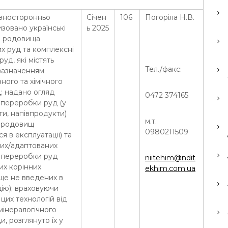
ізносторонньо
Січен
106
Погоріла Н.В.
зовано українські
ь 2025
і родовища
их руд та комплексні
уд, які містять
Тел./факс:
з зазначенням
чного та хімічного
; надано огляд
0472 374165
 переробки руд (у
и, напівпродукти)
м.т.
 родовищ
0980211509
я в експлуатації) та
их/адаптованих
й переробки руд
niitehim@ndit
их корінних
ekhim.com.ua
ще не введених в
ію); враховуючи
 цих технологій від
 мінералогічного
и, розглянуто їх у