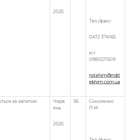
2025
Тел./факс:
0472 374165
м.т.
0980211509
niitehim@ndit
ekhim.com.ua
ється за запитом.
Черв
56
Соколенко
ень
Л.М.
2025
Тел./факс: