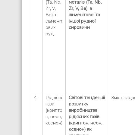
(Ta, Nb,
металів (Ta, Nb,
Zr, V,
Zr, V, Ве) з
Ве) з
ільменітової та
ільменіт
іншої рудної
ових
сировини
руд.
4.
Рідкісні
Світові тенденції
Зміст нада
гази
розвитку
(крипто
виробництва
н, неон,
рідкісних газів
ксенон)
(криптон, неон,
ксенон) як