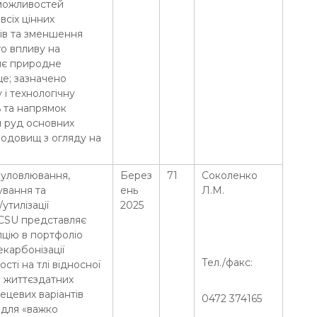
 можливостей
всіх цінних
ів та зменшення
о впливу на
є природне
е; зазначено
 і технологічну
ь та напрямок
 руд основних
родовищ з огляду на
 уловлювання,
Берез
71
Соколенко
ування та
ень
Л.М.
утилізації
2025
CSU представляє
цію в портфоліо
екарбонізації
Тел./факс:
сті на тлі відносної
і життєздатних
ецевих варіантів
0472 374165
 для «важко