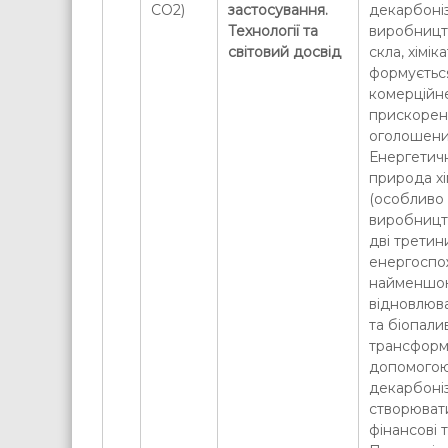
СО2)
застосування.
декарбоніз
Технології та
виробництв
світовий досвід
скла, хіміка
формуєтьс
комерційн
прискоренн
оголошени
Енергетич
природа хім
(особливо 
виробницт
дві третин
енергоспо
найменшо
відновлюва
та біопали
трансформа
допомогою
декарбоніза
створювати
фінансові т