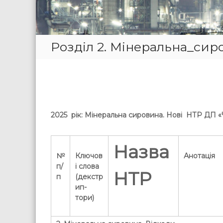
Розділ 2. Мінеральна_сир
2025 рік:
Мінеральна сировина.
Н
ові НТР ДП
«
Назва
№
Ключов
Анотація
п/
і слова
НТР
п
(декстр
ип-
тори)