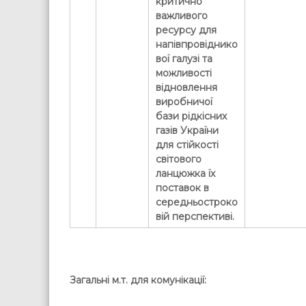
критично
важливого
ресурсу для
напівпровіднико
вої галузі та
можливості
відновлення
виробничої
бази рідкісних
газів України
для стійкості
світового
ланцюжка їх
поставок в
середньостроко
вій перспективі.
Загальні м.т. для комунікації: