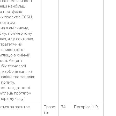
овано можливості
зації найбільш
го портфелю
их проектів CCSU,
тка яких
на в аміачному,
ому, полімерному
ах, як у секторах,
тратегічний
 невикопного
глецю в хімічній
сті. Акцент
бік технології
 карбонізації, яка
 валідністю завдяки
 попиту,
сті та здатності
вуглець протягом
періоду часу.
ється за запитом.
Траве
74
Погоріла Н.В.
нь