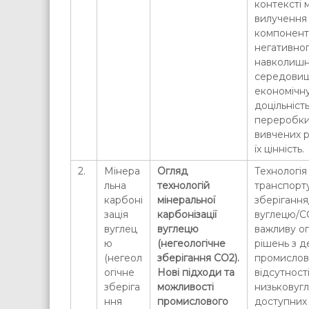
контексті
вилучення 
компонент
негативног
навколишн
середовищ
економічну
доцільніст
переробки
вивчених 
їх цінність.
2.
Мінера
Огляд
Технологія
льна
технологій
транспорт
карбоні
мінеральної
зберігання/
зація
карбонізації
вуглецю/C
вуглец
вуглецю
важливу оп
ю
(негеологічне
рішень з д
(негеол
зберігання СО2).
промислово
огічне
Нові підходи та
відсутност
зберіга
можливості
низьковугл
ння
промислового
доступних