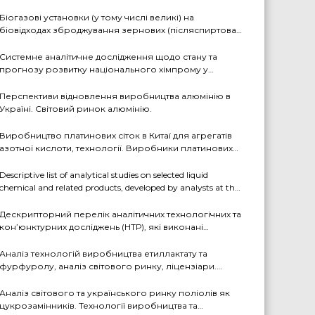
аналітиками ДП «Черкаський НДІТЕХІМ» у першому
півріччі 2026 р.
Біогазові установки (у тому числі великі) на
біовідходах зброджування зернових (післяспиртова
барда, пивна дробина, мезга). Світовий практичний
досвід: промислові рішення, комерціалізовані
Системне аналітичне дослідження щодо стану та
технології, комбіновані схеми з отриманням
прогнозу розвитку національного хімпрому у
проміжних і товарних продуктів (очищений біогаз,
середньостроковій та довгостроковій перспективі за
СО2, суха барда (DDGS), органомінеральні добрива
декількома можливими сценаріями
Перспективи відновлення виробництва алюмінію в
тощо). Перспективи комерційного впровадження цих
Україні. Світовий ринок алюмінію.
технологій в Україні
Виробництво платинових сіток в Китаї для агрегатів
азотної кислоти, технології. Виробники платинових
сіток
Descriptive list of analytical studies on selected liquid
chemical and related products, developed by analysts at the
State Enterprise «Cherkasy Research Institute of Technical
and Economic Information in the Chemical Industry» in
Дескрипторний перелік аналітичних технологічних та
2023-2025 (EN version)
кон’юнктурних досліджень (НТР), які виконані
аналітиками ДП «Черкаський НДІТЕХІМ» у 2022-2025
рр.
Аналіз технологій виробництва етиллактату та
фурфуролу, аналіз світового ринку, ліцензіари.
Перспективи та доцільність створення виробництв в
Україні
Аналіз світового та українського ринку поліолів як
цукрозамінників. Технології виробництва та