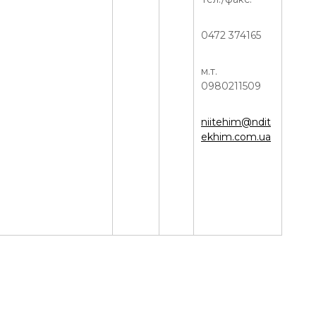
0472 374165
м.т.
0980211509
niitehim@ndit
ekhim.com.ua