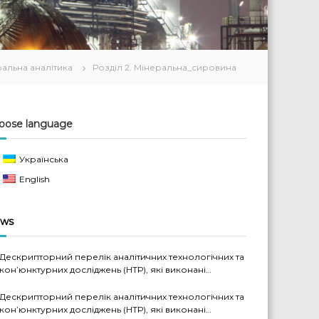
альна аналітика
Розділ 2. Мінеральна_сировина
oose language
Українська
English
ws
Дескрипторний перелік аналітичних технологічних та
кон’юнктурних досліджень (НТР), які виконані
науковцями ДП «Черкаський НДІТЕХІМ» у 2022-2026
рр.
Дескрипторний перелік аналітичних технологічних та
кон’юнктурних досліджень (НТР), які виконані