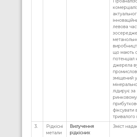
Проаналіз
комерціалі
актуально
інноваційн
левова час
зосередже
метанольн
виробництв
що мають с
потенціал
джерела ву
промислово
зміщений у 
мінеральної
лідирує за
ринковому
прибутково
фіксувати 
тривалого 
3.
Рідкісні
Вилучення
Зміст нада
метали
рідкісних