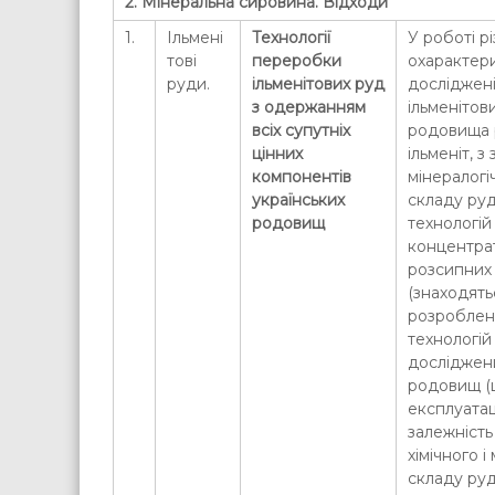
2. Мінеральна сировина. Відходи
1.
Ільмені
Технології
У роботі р
тові
переробки
охарактери
руди.
ільменітових руд
досліджен
з одержанням
ільменітов
всіх супутніх
родовища р
цінних
ільменіт, 
компонентів
мінералогі
українських
складу руд
родовищ
технологій
концентрат
розсипних
(знаходятьс
розроблен
технологі
досліджен
родовищ (
експлуатац
залежність
хімічного і
складу руд